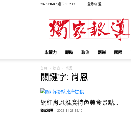
2026/08/07 週五 03:23:16
登錄/加盟
獨
家
報
導
永續力
即時
政治
兩岸
國際
首頁
標籤
肖恩
關鍵字: 肖恩
網紅肖恩推廣特色美食景點...
獨家報導
-
2023-11-28 15:10