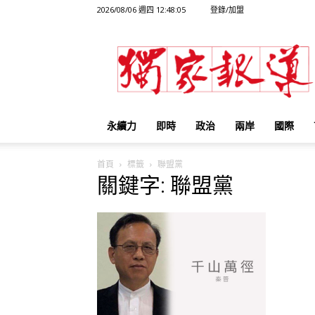
2026/08/06 週四 12:48:05
登錄/加盟
獨
家
報
導
永續力
即時
政治
兩岸
國際
首頁
標籤
聯盟黨
關鍵字: 聯盟黨