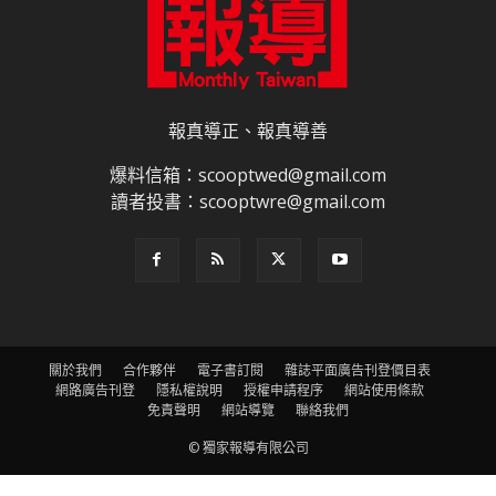
報真導正、報真導善
爆料信箱：scooptwed@gmail.com
讀者投書：scooptwre@gmail.com
關於我們
合作夥伴
電子書訂閱
雜誌平面廣告刊登價目表
網路廣告刊登
隱私權說明
授權申請程序
網站使用條款
免責聲明
網站導覽
聯絡我們
© 獨家報導有限公司