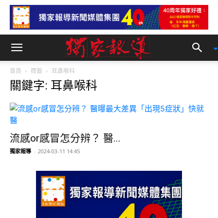
首頁
標籤
耳鼻喉科
關鍵字: 耳鼻喉科
流感or感冒怎分辨？ 醫...
獨家報導
-
2024-03-11 14:45