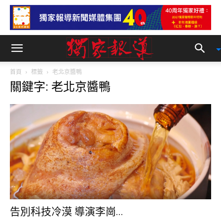
首頁
標籤
老北京醬鴨
關鍵字: 老北京醬鴨
告別科技冷漠 導演李崗...