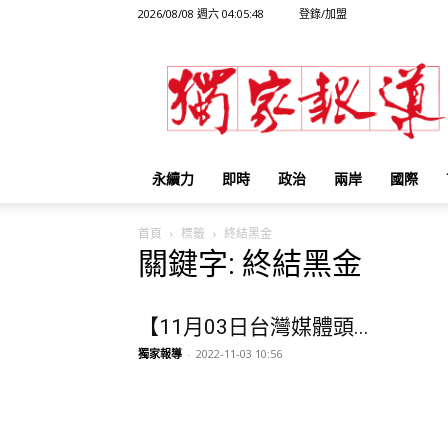
2026/08/08 週六 04:05:48
登錄/加盟
獨
家
報
導
永續力
即時
政治
兩岸
國際
首頁
標籤
終結黑金
關鍵字: 終結黑金
【11月03日台灣媒體頭...
獨家報導
-
2022-11-03 10:56