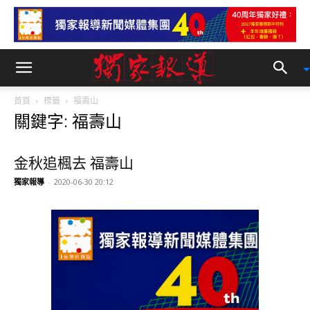
首頁
標籤
福壽山
關鍵字: 福壽山
金秋追楓去 福壽山
獨家報導
-
2020-06-30 20:12