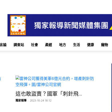
言論
調查站
社會
產經
地方
生活
健康
寵物
這也敢盜賣？國軍「刺針飛...
獨家報導
-
2023-10-24 18:12