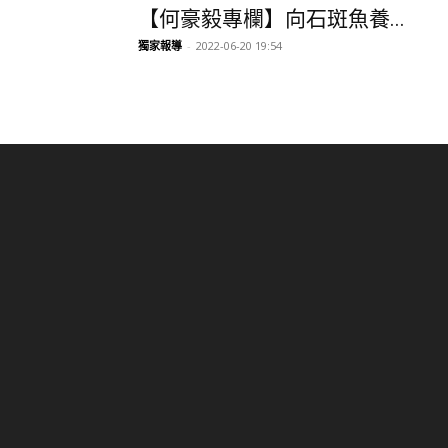
【何豪毅專欄】向石斑魚養...
獨家報導
-
2022-06-20 19:54