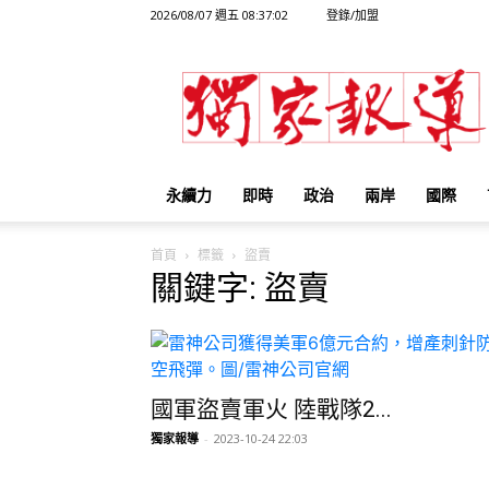
2026/08/07 週五 08:37:02
登錄/加盟
獨
家
報
導
永續力
即時
政治
兩岸
國際
首頁
標籤
盜賣
關鍵字: 盜賣
國軍盜賣軍火 陸戰隊2...
獨家報導
-
2023-10-24 22:03