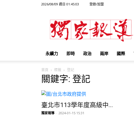
2026/08/09 週日 01:45:03
登錄/加盟
獨
家
報
導
永續力
即時
政治
兩岸
國際
首頁
標籤
登記
關鍵字: 登記
臺北市113學年度高級中...
獨家報導
-
2024-01-15 15:31