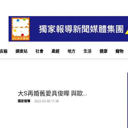
言論
調查站
社會
產經
地方
生活
健康
寵物
大S再婚舊愛具俊曄 與歐...
獨家報導
-
2022-03-08 11:38