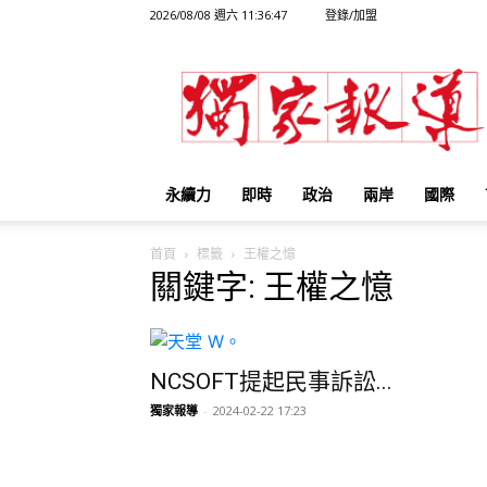
2026/08/08 週六 11:36:47
登錄/加盟
獨
家
報
導
永續力
即時
政治
兩岸
國際
首頁
標籤
王權之憶
關鍵字: 王權之憶
NCSOFT提起民事訴訟...
獨家報導
-
2024-02-22 17:23