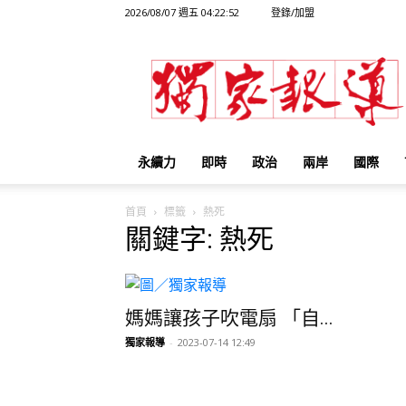
2026/08/07 週五 04:22:52
登錄/加盟
獨
家
報
導
永續力
即時
政治
兩岸
國際
首頁
標籤
熱死
關鍵字: 熱死
媽媽讓孩子吹電扇 「自...
獨家報導
-
2023-07-14 12:49