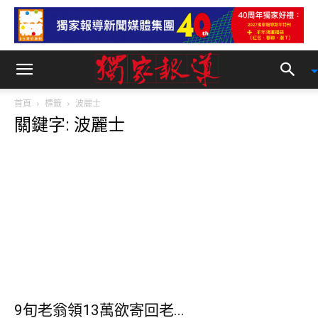
首頁
標籤
波麗士
關鍵字: 波麗士
9旬老翁領13萬欲寄回老...