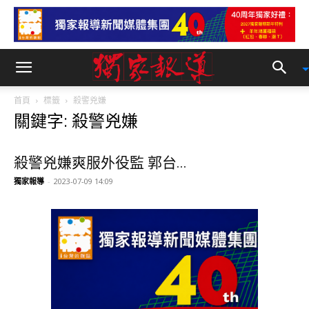
首頁
標籤
殺警兇嫌
關鍵字: 殺警兇嫌
殺警兇嫌爽服外役監 郭台...
獨家報導
-
2023-07-09 14:09