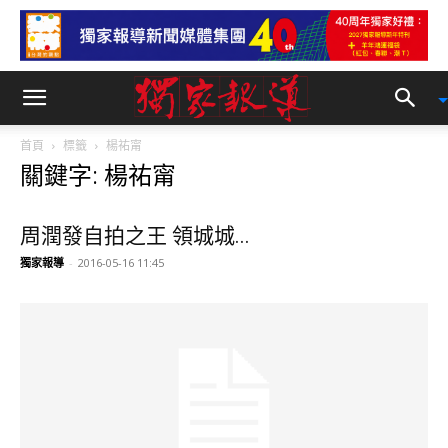
首頁
標籤
楊祐甯
關鍵字: 楊祐甯
周潤發自拍之王 領城城...
獨家報導
-
2016-05-16 11:45