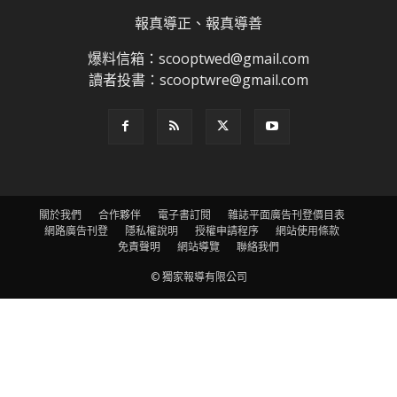
報真導正、報真導善
爆料信箱：scooptwed@gmail.com
讀者投書：scooptwre@gmail.com
關於我們
合作夥伴
電子書訂閱
雜誌平面廣告刊登價目表
網路廣告刊登
隱私權說明
授權申請程序
網站使用條款
免責聲明
網站導覽
聯絡我們
© 獨家報導有限公司