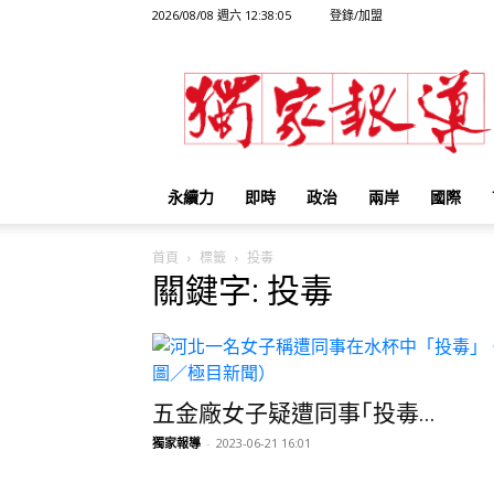
2026/08/08 週六 12:38:05
登錄/加盟
獨
家
報
導
永續力
即時
政治
兩岸
國際
首頁
標籤
投毒
關鍵字: 投毒
五金廠女子疑遭同事｢投毒...
獨家報導
-
2023-06-21 16:01