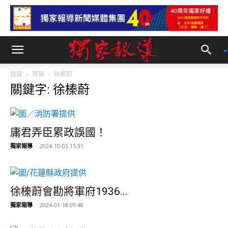
首頁
標籤
徐榛蔚
關鍵字: 徐榛蔚
庸君弄臣累政誤國！
獨家報導
-
2024-10-03 15:31
徐榛蔚會勘將軍府1936...
獨家報導
-
2024-01-18 09:48