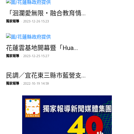
「洄瀾愛無限・融合教育情...
獨家報導
-
2023-12-26 15:23
花蓮雲基地開幕暨「Hua...
獨家報導
-
2023-12-25 15:27
民調／宜花東三縣市藍營支...
獨家報導
-
2022-10-19 14:59