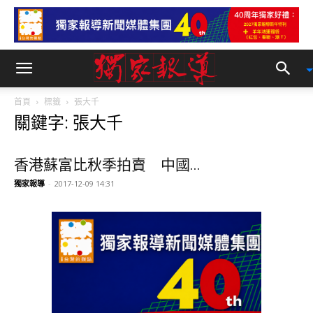
首頁
標籤
張大千
關鍵字: 張大千
香港蘇富比秋季拍賣 中國...
獨家報導
-
2017-12-09 14:31