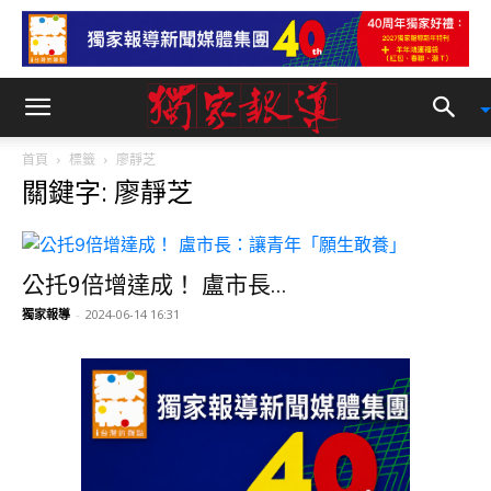
首頁
標籤
廖靜芝
關鍵字: 廖靜芝
公托9倍增達成！ 盧市長...
獨家報導
-
2024-06-14 16:31