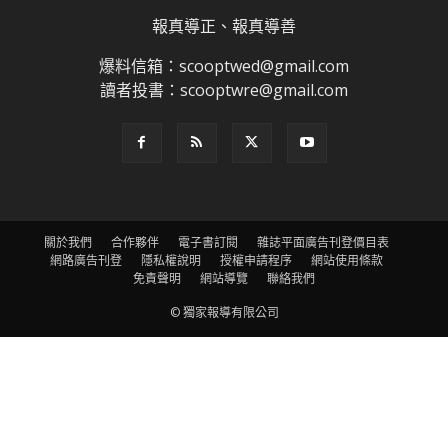
報真導正、報真導善
爆料信箱：scooptwed@gmail.com
讀者投書：scooptwre@gmail.com
關於我們
合作夥伴
電子書訂閱
雜誌平面廣告刊登價目表
網路廣告刊登
隱私權說明
授權申請程序
網站使用條款
免責聲明
網站導覽
聯絡我們
© 獨家報導有限公司