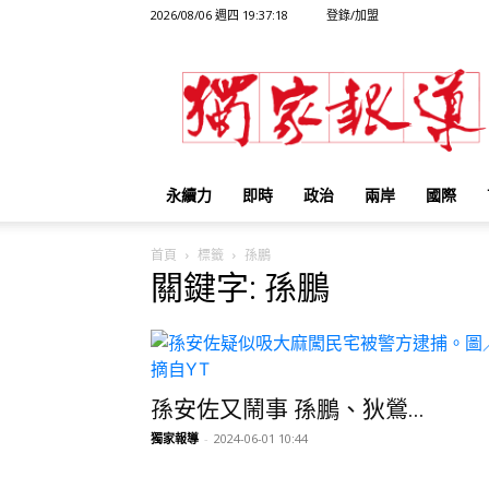
2026/08/06 週四 19:37:18
登錄/加盟
獨
家
報
導
永續力
即時
政治
兩岸
國際
首頁
標籤
孫鵬
關鍵字: 孫鵬
孫安佐又鬧事 孫鵬、狄鶯...
獨家報導
-
2024-06-01 10:44