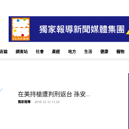
言論
調查站
社會
產經
地方
生活
健康
寵物
在美持槍遭判刑返台 孫安...
獨家報導
-
2018-12-12 11:24