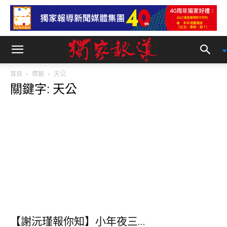
首頁
標籤
天公
關鍵字: 天公
【謝沅瑾報你知】小年夜三...