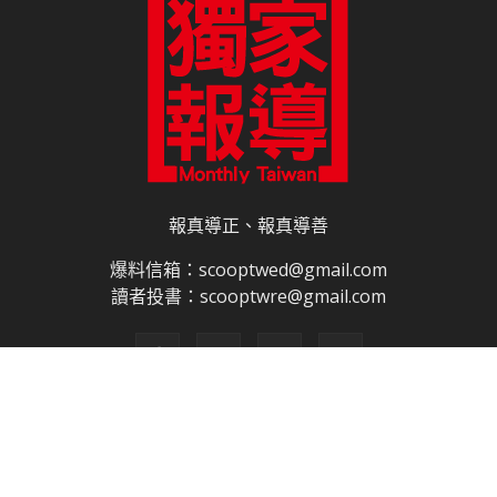
報真導正、報真導善
爆料信箱：scooptwed@gmail.com
讀者投書：scooptwre@gmail.com
關於我們
合作夥伴
電子書訂閱
雜誌平面廣告刊登價目表
網路廣告刊登
隱私權說明
授權申請程序
網站使用條款