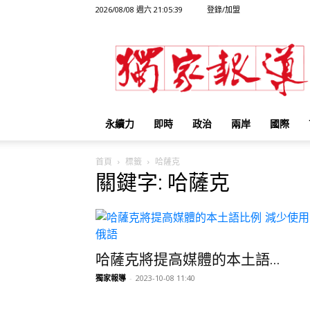
2026/08/08 週六 21:05:39
登錄/加盟
獨
家
報
導
永續力
即時
政治
兩岸
國際
首頁
標籤
哈薩克
關鍵字: 哈薩克
哈薩克將提高媒體的本土語...
獨家報導
-
2023-10-08 11:40