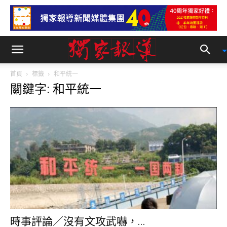
首頁
標籤
和平統一
關鍵字: 和平統一
時事評論／沒有文攻武嚇，...