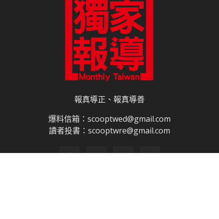
報真導正、報真導善
爆料信箱：scooptwed@gmail.com
讀者投書：scooptwre@gmail.com
關於我們
合作夥伴
電子書訂閱
雜誌平面廣告刊登價目表
網路廣告刊登
隱私權說明
授權申請程序
網站使用條款