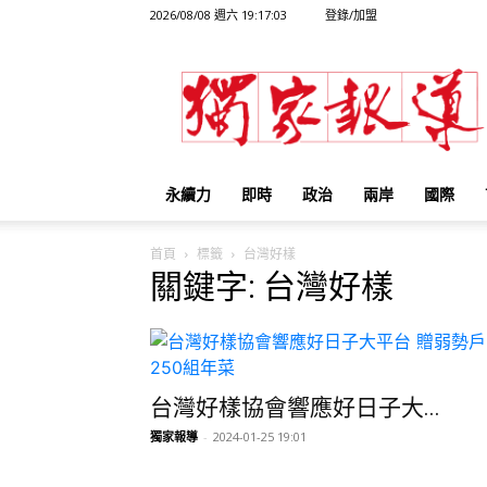
2026/08/08 週六 19:17:03
登錄/加盟
獨
家
報
導
永續力
即時
政治
兩岸
國際
首頁
標籤
台灣好樣
關鍵字: 台灣好樣
台灣好樣協會響應好日子大...
獨家報導
-
2024-01-25 19:01