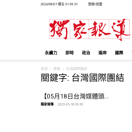
2026/08/07 週五 01:09:51
登錄/加盟
獨
家
報
導
永續力
即時
政治
兩岸
國際
首頁
標籤
台灣國際團結
關鍵字: 台灣國際團結
【05月18日台灣媒體頭...
獨家報導
-
2023-05-18 09:39