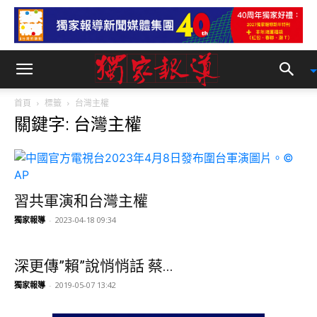
首頁
標籤
台灣主權
關鍵字: 台灣主權
習共軍演和台灣主權
獨家報導
-
2023-04-18 09:34
深更傳”賴”說悄悄話 蔡...
獨家報導
-
2019-05-07 13:42