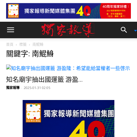
首頁
標籤
南鯤鯓
關鍵字: 南鯤鯓
知名廟宇抽出國運籤 游盈...
獨家報導
-
2025-01-31 02:05