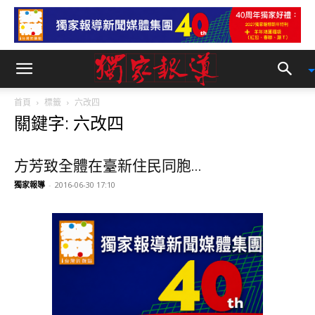
首頁
標籤
六改四
關鍵字: 六改四
方芳致全體在臺新住民同胞...
獨家報導
-
2016-06-30 17:10