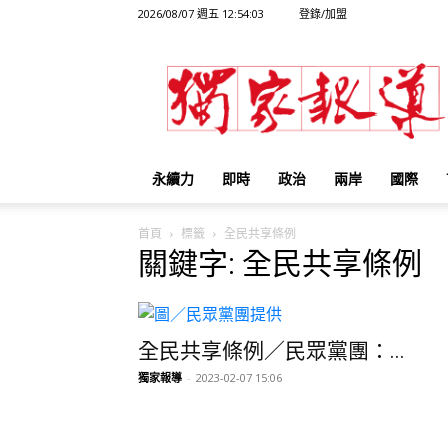
2026/08/07 週五 12:54:03
登錄/加盟
獨
家
報
導
永續力
即時
政治
兩岸
國際
首頁
標籤
全民共享條例
關鍵字: 全民共享條例
全民共享條例／民眾黨團：...
獨家報導
-
2023-02-07 15:06