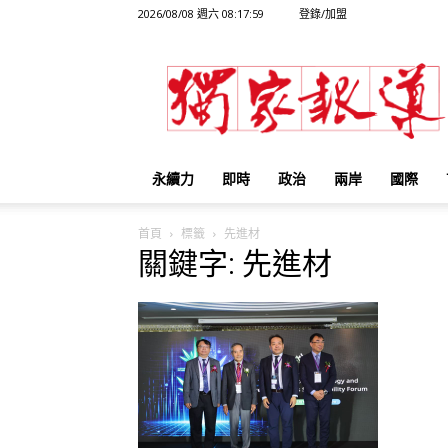
2026/08/08 週六 08:17:59
登錄/加盟
獨
家
報
導
永續力
即時
政治
兩岸
國際
首頁
標籤
先進材
關鍵字: 先進材