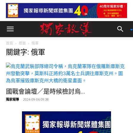
首頁
標籤
俄軍
關鍵字: 俄軍
國戰會論壇／是時候檢討烏...
獨家報導
-
2024-09-06 09:38