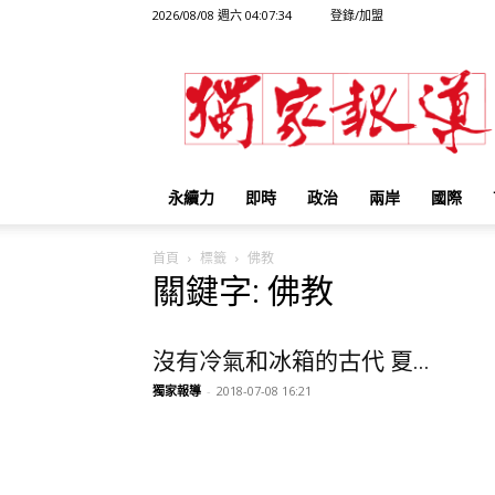
2026/08/08 週六 04:07:34
登錄/加盟
獨
家
報
導
永續力
即時
政治
兩岸
國際
首頁
標籤
佛教
關鍵字: 佛教
沒有冷氣和冰箱的古代 夏...
獨家報導
-
2018-07-08 16:21