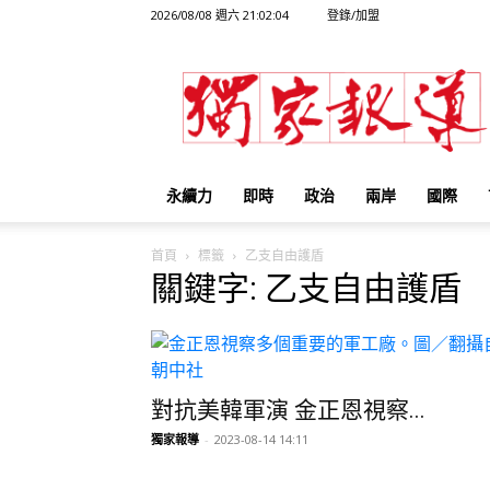
2026/08/08 週六 21:02:04
登錄/加盟
獨
家
報
導
永續力
即時
政治
兩岸
國際
首頁
標籤
乙支自由護盾
關鍵字: 乙支自由護盾
對抗美韓軍演 金正恩視察...
獨家報導
-
2023-08-14 14:11