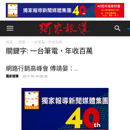
首頁
標籤
一台筆電，年收百萬
關鍵字: 一台筆電，年收百萬
網路行銷高峰會 傅靖晏：...
獨家報導
-
2017-10-19 08:30