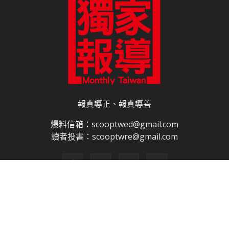
報真導正、報真導善
爆料信箱：scooptwed@gmail.com
讀者投書：scooptwre@gmail.com
關於我們
合作夥伴
電子書訂閱
雜誌平面廣告刊登價目表
網路廣告刊登
隱私權說明
授權申請程序
網站使用條款
免責聲明
網站導覽
聯絡我們
© 獨家報導有限公司