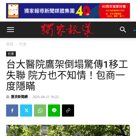
首頁
社會
社會
台大醫院鷹架倒塌驚傳1移工
失聯 院方也不知情！包商一
度隱瞞
由
匯流新聞網
-
2025-04-21 16:22