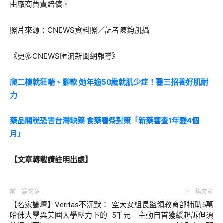
由廠商負責賠償。
照片來源：CNEWS資料照／記者陳鈞凱攝
《更多CNEWS匯流新聞網報導》
爬二樓就狂喘、腳軟 她年逾50歲就肌少症！醫三招養好肌耐
力
藥品關稅恐害台灣缺藥 食藥署祭對策「新藥審查1年變4個
月」
【文章轉載請註明出處】
前一篇文章
下一篇文章
【名家論壇】Veritas不沉默：
空大女組長盜領教育部補助5萬
哈佛大學與美國大學壓力下的
5千元 主動自首獲緩起訴但須