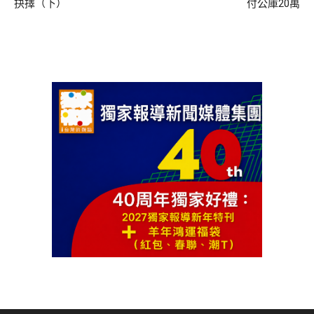
抉擇（下）
付公庫20萬