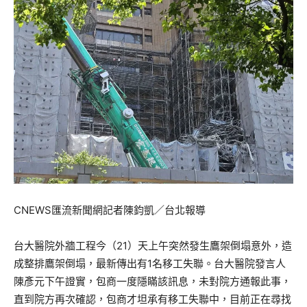
CNEWS匯流新聞網記者陳鈞凱／台北報導
台大醫院外牆工程今（21）天上午突然發生鷹架倒塌意外，造
成整排鷹架倒塌，最新傳出有1名移工失聯。台大醫院發言人
陳彥元下午證實，包商一度隱瞞該訊息，未對院方通報此事，
直到院方再次確認，包商才坦承有移工失聯中，目前正在尋找