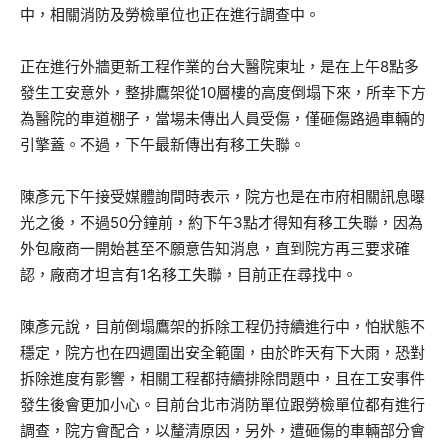
中，相關消防及勞檢單位也正在進行調查中。
正在進行外牆更新工程作業的台大醫院東址，是在上午8點多
發生工安意外，整排鷹架從10層樓的高度倒塌下來，所幸下方
為醫院的車道棚子，當場未傳出人員受傷，僅砸傷路過車輛的
引擎蓋。不過，下午最新傳出有移工失聯。
陳彥元下午接受媒體詢間時表示，院方也是在市府相關訊息曝
光之後，不過50分鐘前，約下午3點才得知有移工失聯，因為
外包廠商一開始甚至不願意告知消息，直到院方再三要求確
認，廠商才坦言有1名移工失聯，目前正在尋找中。
陳彥元說，目前倒塌鷹架的拆除工程仍持續進行中，怕狀態不
穩定，院方也在四週圍出安全範圍，由於昨天有下大雨，恐對
拆除進度有影響，相關工程都持續排除問題中，且在工安事件
發生後會更加小心。目前台北市消防單位跟勞檢單位都有進行
調查，院方會配合，以釐清原因，另外，遭砸傷的車輛部分會