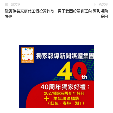
前一篇文章
下一篇文章
破獲偽裝家庭代工假投資詐欺
男子受困於駕訓班內 警到場助
集團
脫困