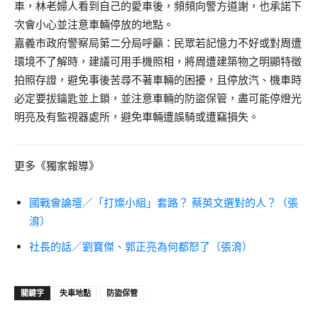
車，林老婦人看到自己的愛車後，頻頻向警方道謝，也承諾下
次會小心並注意車輛停放的地點。
嘉義市政府警察局第二分局呼籲：民眾若記憶力不好或對周遭
環境不了解時，建議可用手機照相，將周遭建築物之明顯特徵
拍照存證，避免事後苦尋不著車輛的困擾，且停放汽、機車時
必定要拔鑰匙並上鎖，並注意車輛的防盜保管，盡可能停燈光
明亮及有監視器處所，避免車輛遭誤騎或遭竊損失。
更多《獨家報導》
國戰會論壇／「打燦小組」套路？ 蔡英文選對的人？（張
淯）
社長的話／劉寶傑、郭正亮為何都怒了（張淯）
關鍵字
失車地點
防盜保管