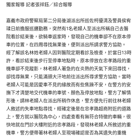
獨家報導 記者張祥鈺／綜合報導
嘉義市政府警察局第二分局後湖派出所巡佐柯優清及警員侯宥
瑈日前擔服巡邏勤務，突然有1名老婦人至派出所稱自己去醫
院看診結束後，欲騎車返家時，發現自己的機車卻不在原本停
車的位置，在四周尋找無果後，便到派出所請求警方協助。
經了解該名林姓老婦人因到醫院定期看診及檢查，於當日13時
許，看診結束後步行至停車地點時，原本停放在忠孝路段的重
機車卻不見蹤影，林老婦人著急的在炎熱的天氣下來回尋找，
卻找尋無果，只能滿頭大汗地前往派出所尋求警方協助。當時
老婦人可能是因愛車不見的緣故而有些焦躁不安，在警方的安
撫下才清楚地交代機車的車號、顏色及停放地點，警方了解情
形後，請林老婦人在派出所稍作休息，警方便先行前往林老婦
人敘述的失車地點尋找，經確定後是在忠孝路超商附近的道路
上，警方就以醫院為中心，四處查看有無符合特徵的車輛，很
快地就在門診大樓附近的忠孝路段，發現林老婦人所敘述的重
機車，警方便帶著林老婦人至現場確認是否為其遺失的重機