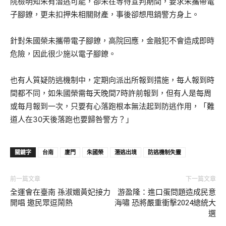
院檢明知朱有潛逃可能，卻未在等待宣判期間，要求朱攜帶電
子腳鐐，更未扣押朱相關財產，事後卻想甩鍋警方身上。
針對朱國榮未攜帶電子腳鐐，高院回應，金融犯不會造成即時
危險，因此很少施以電子腳鐐。
也有人質疑防逃機制中，定期向派出所報到措施，每人報到時
間都不同，如朱國榮需每天晚間7時許前報到，但有人是每周
或每月報到一次，只要有心落跑根本無法起到防逃作用，「難
道人在30天後落跑也要歸咎警方？」
關鍵字
台南
廈門
朱國榮
潛逃出境
防逃機制失靈
前一篇文章
下一篇文章
全運會在臺南 孫淑媚黃妃接力
游盈隆：進口蛋問題造成民意
開唱 邀民眾逗鬧熱
海嘯 恐將嚴重衝擊2024總統大
選