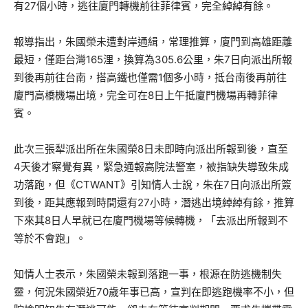
有27個小時，逃往廈門轉機前往菲律賓，完全綽綽有餘。
報導指出，朱國榮未遭對岸通緝，常理推算，廈門到高雄距離
最短，僅距台灣165浬，換算為305.6公里，朱7日向派出所報
到後再前往台南，搭高鐵也僅需1個多小時，抵台南後再前往
廈門高橋機場出境，完全可在8日上午抵廈門機場再轉菲律
賓。
此次三張犁派出所在朱國榮8日未即時向派出所報到後，直至
4天後才察覺有異，緊急通報高院法警室，被指缺失導致朱成
功落跑，但《CTWANT》引知情人士說，朱在7日向派出所簽
到後，距其應報到時間還有27小時，潛逃出境綽綽有餘，推算
下來其8日人早就已在廈門機場等候轉機，「去派出所報到不
等於不會跑」。
知情人士表示，朱國榮未報到落跑一事，根源在防逃機制失
靈，何況朱國榮近70歲年事已高，宣判在即逃跑機率不小，但