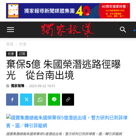
首頁
社會
社會
訂閱
棄保5億 朱國榮潛逃路徑曝
光 從台南出境
由
獨家報導
-
2023-09-22 10:51
國寶集團總裁朱國榮棄保5億潛逃出境，警方研判已到菲律賓。圖／轉引菲龍網