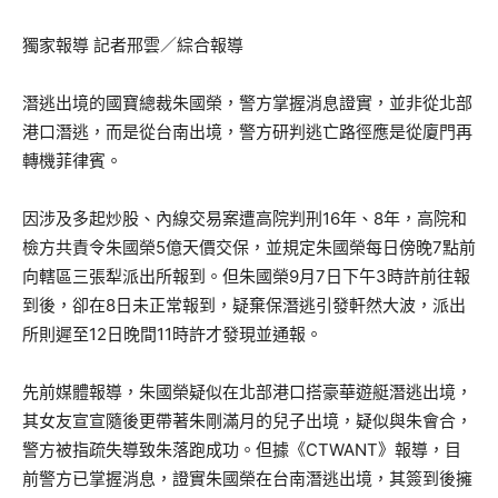
獨家報導 記者邢雲／綜合報導
潛逃出境的國寶總裁朱國榮，警方掌握消息證實，並非從北部
港口潛逃，而是從台南出境，警方研判逃亡路徑應是從廈門再
轉機菲律賓。
因涉及多起炒股、內線交易案遭高院判刑16年、8年，高院和
檢方共責令朱國榮5億天價交保，並規定朱國榮每日傍晚7點前
向轄區三張犁派出所報到。但朱國榮9月7日下午3時許前往報
到後，卻在8日未正常報到，疑棄保潛逃引發軒然大波，派出
所則遲至12日晚間11時許才發現並通報。
先前媒體報導，朱國榮疑似在北部港口搭豪華遊艇潛逃出境，
其女友宣宣隨後更帶著朱剛滿月的兒子出境，疑似與朱會合，
警方被指疏失導致朱落跑成功。但據《CTWANT》報導，目
前警方已掌握消息，證實朱國榮在台南潛逃出境，其簽到後擁