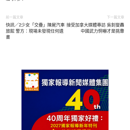
前一篇文章
下一篇文章
快訊／2少女「交疊」陳屍汽車
接受加拿大媒體專訪 吳釗燮轟
旅館 警方：現場未發現任何遺
中國武力恫嚇才是挑釁
書