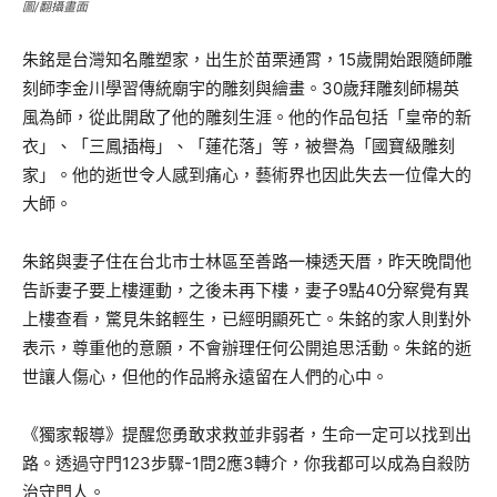
圖/翻攝畫面
朱銘是台灣知名雕塑家，出生於苗栗通霄，15歲開始跟隨師雕
刻師李金川學習傳統廟宇的雕刻與繪畫。30歲拜雕刻師楊英
風為師，從此開啟了他的雕刻生涯。他的作品包括「皇帝的新
衣」、「三鳳插梅」、「蓮花落」等，被譽為「國寶級雕刻
家」。他的逝世令人感到痛心，藝術界也因此失去一位偉大的
大師。
朱銘與妻子住在台北市士林區至善路一棟透天厝，昨天晚間他
告訴妻子要上樓運動，之後未再下樓，妻子9點40分察覺有異
上樓查看，驚見朱銘輕生，已經明顯死亡。朱銘的家人則對外
表示，尊重他的意願，不會辦理任何公開追思活動。朱銘的逝
世讓人傷心，但他的作品將永遠留在人們的心中。
《獨家報導》提醒您勇敢求救並非弱者，生命一定可以找到出
路。透過守門123步驟-1問2應3轉介，你我都可以成為自殺防
治守門人。