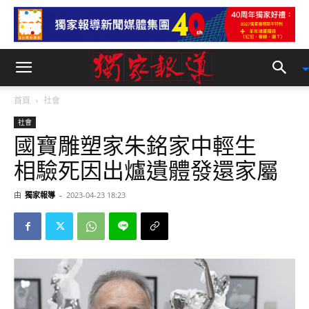
首頁
社會
社會
國寶雕塑家朱銘家中輕生
相驗死因出爐遺體發還家屬
由
獨家報導
-
2023-04-23 18:23