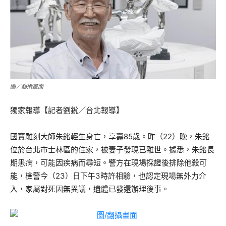
圖／翻攝畫面
獨家報導【記者劉銳／台北報導】
國寶雕刻大師朱銘輕生身亡，享壽85歲。昨（22）晚，朱銘
位於台北市士林區的住家，被妻子發現已離世。據悉，朱銘長
期患病，可能因疾病而尋短。警方在現場採證後排除他殺可
能，檢警今（23）日下午3時許相驗，也認定現場無外力介
入，家屬對死因無異議，遺體已發還辦理後事。