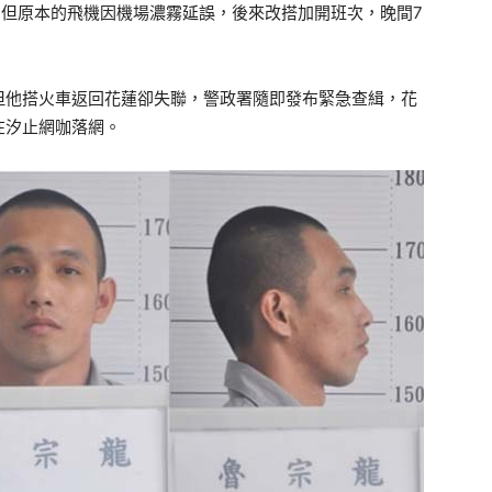
，但原本的飛機因機場濃霧延誤，後來改搭加開班次，晚間7
但他搭火車返回花蓮卻失聯，警政署隨即發布緊急查緝，花
在汐止網咖落網。