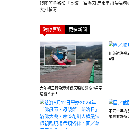
髖關節手術卻「身懷」海洛因 屏東男出院前遭
大批槍毒
猜你喜歡
更多新聞
花蓮近海發
4級
大年初三鯉魚潭驚傳天鵝船翻覆 1男童
送醫不治！
未來一年內
眾應做好防災