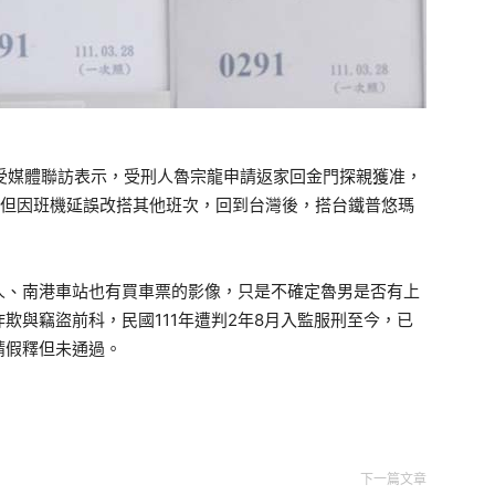
受媒體聯訪表示，受刑人魯宗龍申請返家回金門探親獲准，
假，但因班機延誤改搭其他班次，回到台灣後，搭台鐵普悠瑪
人、南港車站也有買車票的影像，只是不確定魯男是否有上
欺與竊盜前科，民國111年遭判2年8月入監服刑至今，已
請假釋但未通過。
下一篇文章