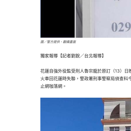
圖／警方提供、翻攝畫面
獨家報導【記者劉銳／台北報導】
花蓮自強外役監受刑人魯宗龍於原訂（13）日
火車回花蓮時失聯，警政署刑事警察局偵查科今
止網咖落網。