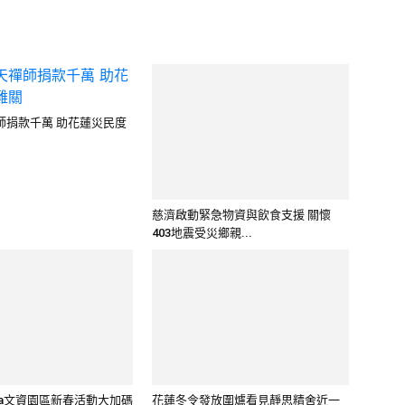
師捐款千萬 助花蓮災民度
慈濟啟動緊急物資與飲食支援 關懷
403地震受災鄉親...
Cha文資園區新春活動大加碼
花蓮冬令發放圍爐看見靜思精舍近一
甲子的關懷