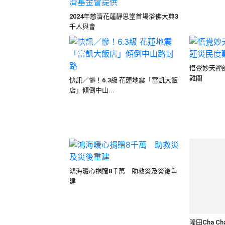
2024年慈濟花蓮靜思堂首場浴佛大典3
千人與會
悟覺妙天禪
難關
快訊／慘！6.3級 花蓮地震「富凱大飯
店」傾倒中山...
隆田Cha 
鐵道展呼...
鴻海暖心捐贈8千萬 助救災及災後重
建