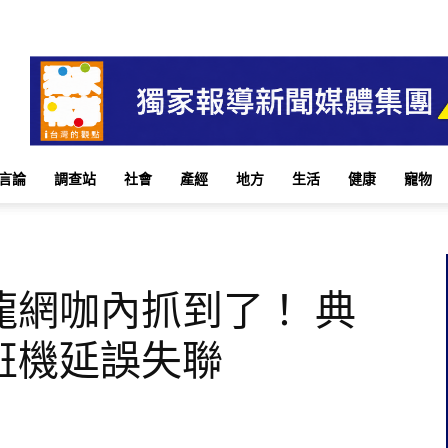
言論
調查站
社會
產經
地方
生活
健康
寵物
龍網咖內抓到了！ 典
班機延誤失聯