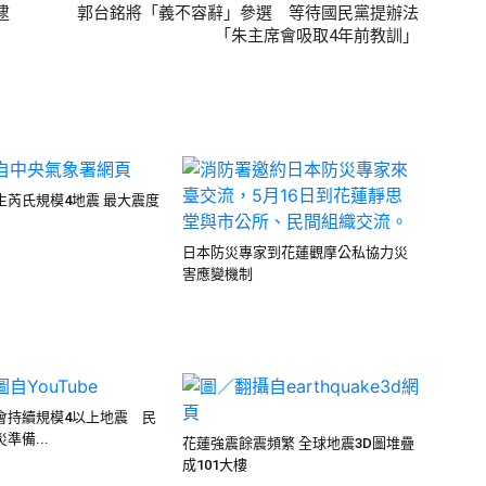
逮
郭台銘將「義不容辭」參選 等待國民黨提辦法
「朱主席會吸取4年前教訓」
生芮氏規模4地震 最大震度
日本防災專家到花蓮觀摩公私協力災
害應變機制
會持續規模4以上地震 民
準備...
花蓮強震餘震頻繁 全球地震3D圖堆疊
成101大樓