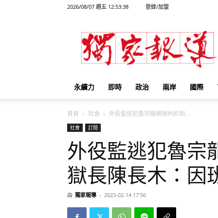
2026/08/07 週五 12:53:38
登錄/加盟
獨
家
報
導
永續力
即時
政治
兩岸
國際
首頁
社會
外役監逃犯魯宗龍網咖內抓到...
社會
訂閱
外役監逃犯魯宗
獄長陳長木：因
由
獨家報導
-
2023-02-14 17:56