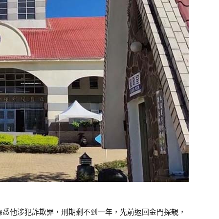
據悉他涉犯詐欺罪，刑期剩不到一年，先前返回金門探親，