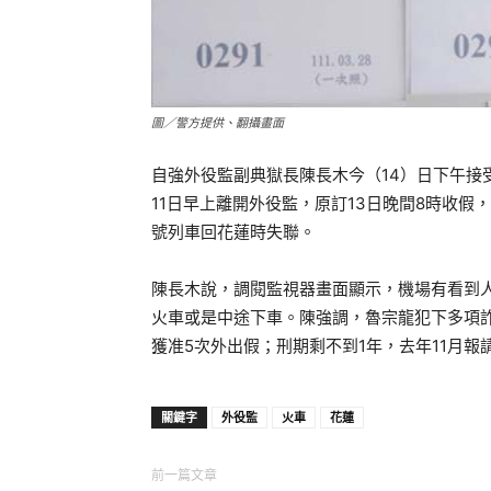
圖／警方提供、翻攝畫面
自強外役監副典獄長陳長木今（14）日下午接
11日早上離開外役監，原訂13日晚間8時收
號列車回花蓮時失聯。
陳長木說，調閱監視器畫面顯示，機場有看到
火車或是中途下車。陳強調，魯宗龍犯下多項詐
獲准5次外出假；刑期剩不到1年，去年11月報
關鍵字
外役監
火車
花蓮
前一篇文章