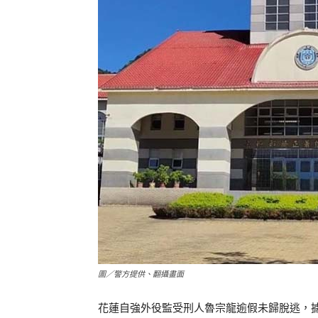
圖／警方提供、翻攝畫面
花蓮自強外役監受刑人魯宗龍逾假未歸脫逃，