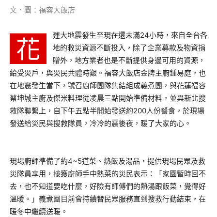
文．圖：福容大飯店
蓮大地震發生至現在還未滿24小時，來自全台各
花
地的救災資源不斷投入，除了企業募款及物資捐
贈外，地方業者也是不斷提供身邊可用的資源，
給受災戶，與災民共體時艱。福容大飯店金牌主廚鍾易庭，也
在地震發生當下，號召廚師團隊集結組成義煮團，與花蓮福容
蔡坤城主廚及傑米料理從凌晨三點開始準備材料，並與新北搜
救隊聯繫上，自下午五點半開始發送約200人份餐食，於現場
發送給災民與搜救隊員，冷冷的震後夜，暖了大家的心。
現場廚師準備了約4~5道菜、熱飯及湯品，提供現場民眾及救
災隊員享用，接獲廚師手中熱菜的災民表示：「家園暫時回不
去，也不知道要吃什麼，好險有師傅們的熱湯跟飯菜，覺得好
溫暖。」義煮團目前會持續替民眾服務直到搜救行動結束，在
暖冬中繼續送暖。