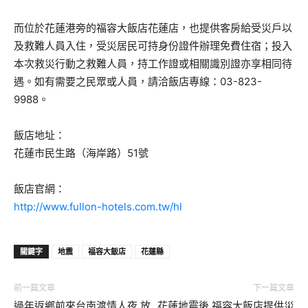
而位於花蓮港旁的福容大飯店花蓮店，也提供客房給受災戶以
及救難人員入住，受災居民可持身份證件辦理免費住宿；投入
本次救災行動之救難人員，持工作證或相關識別證亦享相同待
遇。如有需要之民眾或人員，請洽飯店專線：03-823-
9988。
飯店地址：
花蓮市民生路（海岸路）51號
飯店官網：
http://www.fullon-hotels.com.tw/hl
關鍵字
地震
福容大飯店
花蓮縣
前一篇文章
下一篇文章
過年返鄉前來台南渡情人夜 放
花蓮地震後 福容大飯店提供災