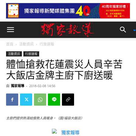
首頁
活動資訊
行旅速報
活動資訊
行旅速報
體恤搶救花蓮震災人員辛苦
大飯店金牌主廚下廚送暖
由
獨家報導
-
2018-02-08 14:56
主廚們提供熱湯給搜救人員暖身。（圖/福容大飯店）