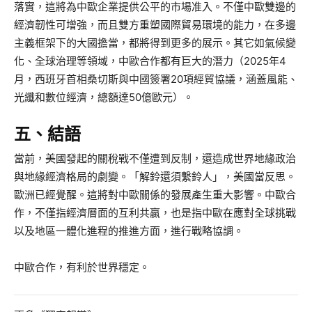
落實，這將為中歐企業提供公平的市場准入。不僅中歐雙邊的
經濟韌性可增強，而且雙方重塑國際貿易環境的能力，在多邊
主義框架下的大國擔當，都將得到更多的展示。其它如氣候變
化、全球治理等領域，中歐合作都有巨大的潛力（2025年4
月，西班牙首相桑切斯與中國簽署20項經貿協議，涵蓋風能、
光纖和數位經濟，總額達50億歐元）。
五、結語
當前，美國發起的關稅戰不僅遭到反制，還造成世界地緣政治
與地緣經濟格局的劇變。「解鈴還須繫鈴人」，美國當反思。
歐洲已經覺醒。這將對中歐關係的發展產生重大影響。中歐合
作，不僅指經濟層面的互利共贏，也是指中歐在應對全球挑戰
以及地區一體化進程的推進方面，進行戰略協調。
中歐合作，有利於世界穩定。