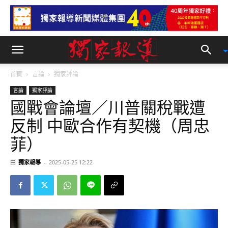
首頁
言論
獨家評論
言論
獨家評論
國戰會論壇／川普關稅戰遭
反制 中歐合作有契機（周忠
菲）
由
獨家報導
-
2025-05-25 12:22