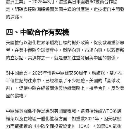
歐洲工業」。2025年3月，歐盟與日本簽署6G技術合作協
定，明確表達歐洲將繞開美國主導的供應鏈，走技術自主開發
的道路。
四、中歐合作有契機
美國推行以激化世界矛盾為目標的對外政策，促使歐洲重新思
考，在美中俄歐全球博弈中，戰略向東，市場向東，以取得新
的立足點。其選擇之一，就是更加注重發展與中國的關係。
對中國而言，2025年恰逢中歐建交50周年。應該說，雙方在
半個世紀的往來中，已經積累了不少經驗。美國的「全球收
割」，促使中歐在經貿關係與地緣戰略上，攜手合作，反對美
國的霸權。
中歐經貿關係不僅是應對美國關稅戰，還包括維護WTO多邊
框架以及在地區一體化進程方面。如重啟2021年，因美歐壓
力而遭擱置的《中歐全面投資協定》（CAI）。如果CAI能夠