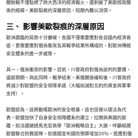
關稅戰不僅點燃了跨大西洋的經濟戰火，還刺破了美歐經政關
係的經緯。美歐裂痕的深層原因，短期內難以消弭。
三、 影響美歐裂痕的深層原因
歐洲面臨的局勢十分嚴峻，各國不僅需要應對各自國內經濟衰
退，更需要應對俄烏衝突及其戰爭結果所構成的，對歐洲傳統
安全體系的進一步威脅。
其一，俄烏衝突的影響。目前，川普政府對俄烏談判的要價，
遠超預期。與此同時，戰爭結束，美俄關係緩和後，川普政府
將減少對歐盟的安全保障承諾（大幅削減對北約的資金與軍事
支持）。
歐盟認為，這將動搖歐洲的安全根基。這也促使以德法為代
表，歐盟加快了自身安全保障體系的建立，拉開與美國的距
離。如法國總統馬克宏高舉「歐洲戰略自主」大旗，呼籲組建
歐盟聯合防務部隊。如德國宣布國防預算增加20％。既應對俄