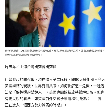
歐盟委員會主席馮德萊恩發表強硬言論，稱如果美歐談判失敗，準備加大報復威脅。
包括可能對美國科技巨頭徵稅。
周忠菲／上海台灣研究會研究員
川普發起的關稅戰，現在進入第二階段，即90天緩衝期。今天
美國糾結的現狀，世界有目共睹。如何化解這一危機，一種說
法是「解鈴還須繫鈴人」。美國也開始釋放將緩解信號。但也
有更尖銳的看法。如英國前外交官沙米爾.普利認為：「世界
正在進入一個西方勢力減弱的時期」。