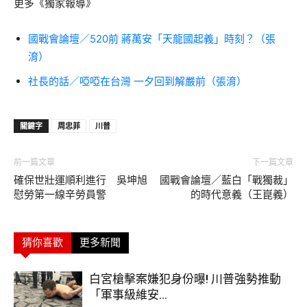
更多《獨家報導》
國戰會論壇／520前 蔣萬安「天龍國起義」時刻？（張
淯）
社長的話／啞啞在台灣 一夕回到解嚴前（張淯）
關鍵字
周忠菲
川普
前一篇文章
下一篇文章
確保世壯運順利進行 吳坤旭
國戰會論壇／藍白「戰獨裁」
慰勞第一線辛勞員警
的時代意義（王崑義）
猜你喜歡
更多新聞
白宮槍擊案嫌犯身份曝! 川普強勢推動
「軍事級維安...