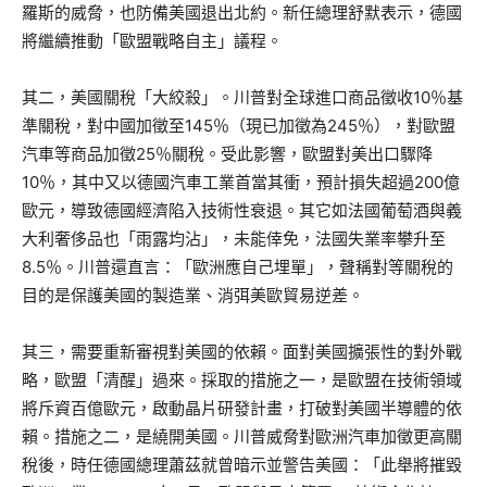
羅斯的威脅，也防備美國退出北約。新任總理舒默表示，德國
將繼續推動「歐盟戰略自主」議程。
其二，美國關稅「大絞殺」。川普對全球進口商品徵收10％基
準關稅，對中國加徵至145％（現已加徵為245％），對歐盟
汽車等商品加徵25％關稅。受此影響，歐盟對美出口驟降
10％，其中又以德國汽車工業首當其衝，預計損失超過200億
歐元，導致德國經濟陷入技術性衰退。其它如法國葡萄酒與義
大利奢侈品也「雨露均沾」，未能倖免，法國失業率攀升至
8.5％。川普還直言：「歐洲應自己埋單」，聲稱對等關稅的
目的是保護美國的製造業、消弭美歐貿易逆差。
其三，需要重新審視對美國的依賴。面對美國擴張性的對外戰
略，歐盟「清醒」過來。採取的措施之一，是歐盟在技術領域
將斥資百億歐元，啟動晶片研發計畫，打破對美國半導體的依
賴。措施之二，是繞開美國。川普威脅對歐洲汽車加徵更高關
稅後，時任德國總理蕭茲就曾暗示並警告美國：「此舉將摧毀