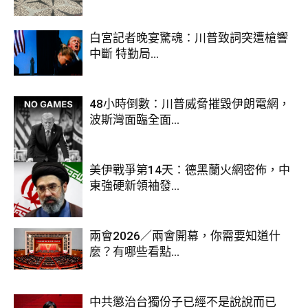
白宮記者晚宴驚魂：川普致詞突遭槍響
中斷 特勤局...
48小時倒數：川普威脅摧毀伊朗電網，
波斯灣面臨全面...
美伊戰爭第14天：德黑蘭火網密佈，中
東強硬新領袖發...
兩會2026／兩會開幕，你需要知道什
麼？有哪些看點...
中共懲治台獨份子已經不是說說而已