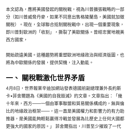
本文認為，應將美國發起的關稅戰，視為川普擴張戰略的一部
分（如川普威脅丹麥，如果不同意出售格陵蘭島，美國就加徵
關稅）。現在，全球聯合抵制關稅戰中，出現一個重要現象，
即川普對歐洲的「收割」，撕裂了美歐關係。曾經忠實地親美
西方國家，
開始疏遠美國。這種趨勢將重塑歐洲地緣政治與經濟版圖，也
將為中歐關係的發展，提供契機，注入動能。
一、 關稅戰激化世界矛盾
4月8日，世界報業辛迪加網站發表德國前副總理兼外長約斯
卡•菲舍爾題為《美國的自我毀滅》的文章。文章指出：「幾
十年來，西方——一個由軍事聯盟和貿易關係構成的，無與倫
比的地緣政治框架——，這一直是美國權力和影響力的有力助
推器，是美國能夠輕鬆贏得冷戰並發展為比歷史上任何大國都
更強大的國家的原因。」 菲舍爾指出，川普至少摧毀了一代