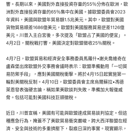
響。長期以來，美國對外直接投資存量的55％分佈在歐洲，歐
洲對外直接投資存量的65％集中在美國。據歐盟委員會2023
年資料，美國與歐盟年貿易額1.5兆美元。其中，歐盟對美國
貨物貿易順差1686億美元，歐盟對美國服務貿易逆差1126億
美元。川普入主白宮後，多次提及「歐盟占了美國的便宜」。
4月2日，關稅戰打響，美國決定對歐盟徵收25％關稅。
4月7日，歐盟貿易和經濟安全事務委員馬羅什•謝夫喬維奇在
盧森堡出席歐盟外交事務會議時表示：歐盟準備動用「一切貿
易防禦手段」，應對美國關稅衝擊。將於4月15日起實施第一
輪對美關稅反制。4月10日，歐盟委員會主席烏爾蘇拉•馮德
萊恩發表強硬言論，稱如果美歐談判失敗，準備加大報復威
脅。包括可能對美國科技巨頭徵稅。
近日，川普宣稱，美國有可能與歐盟達成貿易談判協定。但這
種應急行為，掩蓋不了美歐貿易衝突嚴峻，跨大西洋聯盟在經
濟、安全與技術的多重擠壓下，裂痕日深的事實。現實顯示，