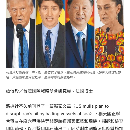
川普大打關稅戰，中、加、墨也以牙還牙。左起為美國總統川普、加拿大總理杜魯
道、大陸國家主席習近平、墨西哥總統薛恩鮑姆。
譚傳毅／台灣國際戰略學會研究員、法國博士
路透社不久前刊登了一篇獨家文章〈US mulls plan to
disrupt Iran’s oil by halting vessels at sea〉，稱美國正聯
合盟友在麻六甲海峽等關鍵航道部署軍艦和飛機，攔截和檢查
伊朗油輪，以打擊伊朗石油出口，同時對中國能源供應鏈施加