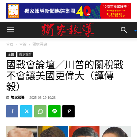
首頁
言論
獨家評論
言論
獨家評論
國戰會論壇／川普的關稅戰
不會讓美國更偉大（譚傳
毅）
由
獨家報導
-
2025-03-29 10:28