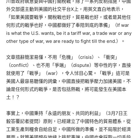
川普政府執意要與中國打關稅戰，除了一系列反制措施，中國
外交部還主動到美國的社交平台X上，用英文直白地表示，
「如果美國要戰爭，關稅戰也好，貿易戰也好，或者是其他任
何形式的戰爭也好，中國都做好了奉陪到底的準備」（If war
is what the U.S. wants, be it a tariff war, a trade war or any
other type of war, we are ready to fight till the end.）。
文章措辭簡潔易懂，不用「危機」（crisis）、「衝突」
（conflict）、也不用「爭端」（dispute）等中性的字，直接
就使用了「戰爭」（war），令人怵目心驚。「戰爭」這可是
美國人最容易聽懂的詞彙，中國直接把戰爭壓力加諸美國，不
論是任何形式的戰爭，是否包括熱戰，將可能發生在美國本
土！？
事實上，中國秉持「永遠的朋友、共同的利益」（3月7日王
毅答覆記者提問）原則，已經建立了中國特色的貿易體系，從
工業生產到糧食自給自足，中國所做的準備，並不局限於經濟
層面。就算美國想在地緣上挑起事端，中國也會採取一切手段