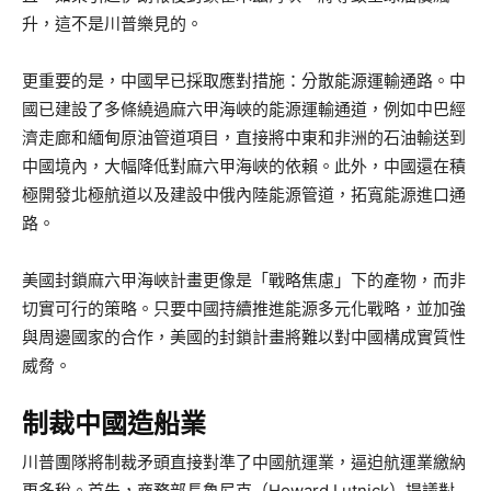
升，這不是川普樂見的。
更重要的是，中國早已採取應對措施：分散能源運輸通路。中
國已建設了多條繞過麻六甲海峽的能源運輸通道，例如中巴經
濟走廊和緬甸原油管道項目，直接將中東和非洲的石油輸送到
中國境內，大幅降低對麻六甲海峽的依賴。此外，中國還在積
極開發北極航道以及建設中俄內陸能源管道，拓寬能源進口通
路。
美國封鎖麻六甲海峽計畫更像是「戰略焦慮」下的產物，而非
切實可行的策略。只要中國持續推進能源多元化戰略，並加強
與周邊國家的合作，美國的封鎖計畫將難以對中國構成實質性
威脅。
制裁中國造船業
川普團隊將制裁矛頭直接對準了中國航運業，逼迫航運業繳納
更多稅。首先，商務部長魯尼克（Howard Lutnick）提議對