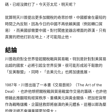
碼，已經沒牌打了。今天芬太尼，明天呢？
就算明天川普提出更多加關稅的奇思妙想，中國都會在最短的
時間之內反制，因為今日的中國不再依賴美國（例如轉口貿
易），而美國卻需要中國。對付闖進瓷器店裡面的莽漢，只有
真實的把他打趴在地上，才可能阻止他。
結論
川普政府對全世界發起關稅戰與貿易戰，特別是針對對美貿易
出超的國家，必將引起全世界反彈，很可能形成若干鬆散的
「反美聯盟」，同時，「去美元化」也將加速進展。
1987年，川普出版了一本書《交易藝術》（The Art of the
Deal），也許他想把關稅戰與貿易戰當作交易的籌碼，也許他
想藉此推翻現有經貿秩序、重構美元與黃金關係、把加密貨幣
作為戰略儲備、企圖拯救即將崩潰的美元體系，這種以鄰為壑
的做法絕不會讓美國更加偉大。