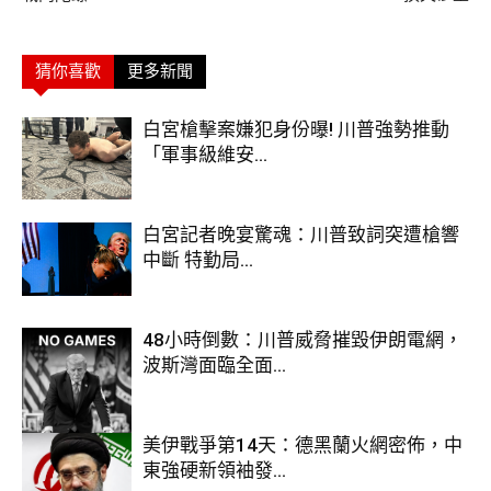
猜你喜歡
更多新聞
白宮槍擊案嫌犯身份曝! 川普強勢推動
「軍事級維安...
白宮記者晚宴驚魂：川普致詞突遭槍響
中斷 特勤局...
48小時倒數：川普威脅摧毀伊朗電網，
波斯灣面臨全面...
美伊戰爭第14天：德黑蘭火網密佈，中
東強硬新領袖發...