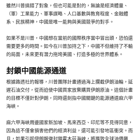
雖然川普搞錯了對象，但也可能是對的，無論是經濟體量、
（軍）工業能力、軍事謀略、人口基數與教育程度、金融體
系、民族精神，中國是唯一能夠與美國競爭的對手。
如果不是川普，中國想在當前的國際秩序當中冒出頭，恐怕還
需要更多的時間。如今在川普加持之下，中國不但維持了不輸
的局面，未來更有潛力拖垮美國、打造多極的世界體系。
封鎖中國能源通道
根據路透社的報導，川普團隊計畫通過海上攔截伊朗油輪，延
遲石油交付，從而迫使中國買家放棄購買伊朗原油。這個計畫
的目標不僅針對伊朗，同時還劍指中國關鍵的能源通道麻六甲
海峽。
麻六甲海峽周邊國家新加坡、馬來西亞、印尼等不見得同意，
因為這不僅會損害他們的經濟利益，還可能引發地區衝突。而
且，如果引起伊朗報復封鎖霍木茲海峽，將導致全球油價飆