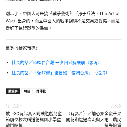
別忘了，中國人可是搞《戰爭藝術》（孫子兵法，The Art of
War）出身的，而且中國人的戰爭觀絕不是交易或妥協，而是
做好了總體戰爭的準備。
更多《獨家報導》
社長的話／啞啞在台灣 一夕回到解嚴前（張淯）
社長的話／「賴17條」後自毀「信賴台灣」（張淯）
關鍵字
川普
譚傳毅
前一篇文章
下一篇文章
放下3C玩起真人對戰遊戲兒童
（有影片）／埔心鄉金蜜芒果
節前夕校友贈送德興國小學童
開花期遭遇寒流與大雨 農民
戰鬥陀螺
損失慘重