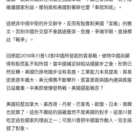
維護國家利益，哪怕是和美國對著幹也要「奉陪到底」。
這絕非中規中矩的外交辭令，反而有點像對美國「宣戰」的檄
文，否則中國外交部不會跳過衝突、危機、爭端字眼，直接標
註「戰爭」。
回想起2018年川普1.0對中國所發起的貿易戰，彼時中國尚顯
得有點慌亂不知所措，當中國補足缺陷站穩腳步之後，形勢已
然反轉，美國仍原地踏步沒有長進，工業能力未見提高、貿易
逆差逐年擴大、美元債務不斷攀升、貧富差距與國內通貨膨脹
日益嚴重，中美即使爆發熱戰，美國還能戰否？
美國招惹加拿大、墨西哥、丹麥、巴拿馬、歐盟、日本、南韓
也就算了，這些不團結的弱雞當然不是美國的對手，這是川普
吃定這些國家的理由之一；可是川普把中國當作敵人，完全搞
錯了對象。