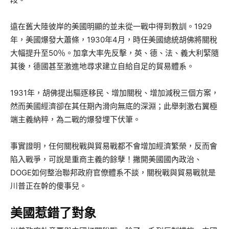
遠在舊大陸彼岸的美國明顯的並未從一戰中得到教訓。1929
年，美國爆發大蕭條，1930年4月，時任美國總統胡佛將關稅
大幅提升至50％。加拿大率先反擊，英、德、法、義大利緊隨
其後，德國甚至激進地尋求建立自給自足的貿易體系。
1931年，胡佛提出驅逐移民、增加關稅、增加減稅三個方案，
然而美國經濟卻在其任期內滑向無底的深淵；此舉刺激右翼極
端主義納粹，為二戰的爆發埋下伏筆。
事實證明，任何關稅戰與貿易戰都不會增加經濟繁榮，反而會
陷入戰爭，可說是重商主義的餘孽！撇開美國國內政治、
DOGE如何整治聯邦政府官僚體系不談，關稅戰與貿易戰就是
川普正在幹的傻事兒。
美國惹錯了對象