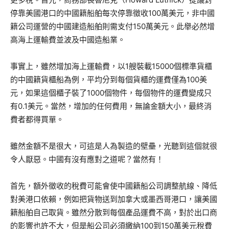
停靠美國港口的中國籍船舶每次停靠徵收100萬美元，非中國
籍公司運營的中國建造船舶則需支付150萬美元。此舉必然增
高海上運輸費並波及中國造船業。
事實上，雖然增加海上運輸費，以1艘裝載15000個標準貨櫃
的中國籍貨櫃船為例，平均分到每個貨櫃的運費僅為100美
元，如果這個櫃子裝了1000個物件，每個物件的運費變成只
有0.1美元。當然，增加的任何費用，無論金額大小，最終消
費者都得買單。
雖然金額不是很大，可這是人為製造的壁壘，光聽到這個就很
令人厭惡。中國有沒有應對之道呢？當然有！
首先，額外徵收的稅費可能會使中國籍船公司調整航線、降低
對美港口依賴，例如把貨物送到加拿大或墨西哥港口，讓美國
籍船舶自己取貨。雖然分散到每個產品運費不高，對於出口商
的影響也許不大，但是船公司必須繳納100到150萬美元稅費