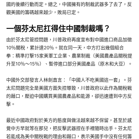
國的後續行動而定。總之，中國擁有的制裁武器多了去了，反
觀美國的籌碼越來越少，敗局已定。
一個芬太尼扛得住中國制裁嗎？
由於芬太尼管控問題，川普政府再度宣布對中國進口商品加徵
10％關稅，累計達20％。就在同一天，中方打出幾個組合
拳：精準打擊15家美軍工企業、農業制裁（美國農產品關稅提
升至10％～15％）、暫停進口部分美國產品（原木和大豆）。
中國外交部發言人林劍直言：「中國人不吃美國這一套」。芬
太尼問題完全是美國方面失控導致，川普政府以此作為關稅戰
的藉口，壓迫中國購買美國農產品和能源，卻迅速遭到中方反
擊。
最近中國政府對於美方的態度與做法越來越不保留，甚至於感
覺中方早就等在那兒，把反擊武器捏在手裡隨時出手。芬太尼
若能成為美中關稅戰的理由和藉口，表示美國手中沒有任何籌