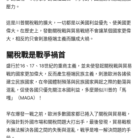
壓力。
這是川普關稅戰的擴大，一切都是以美國利益優先、使美國更
偉大。在歷史上，發動關稅戰與貿易戰絕不會讓某個國家更偉
大，相反的只會刺激極端主義而釀成大禍。
關稅戰是戰爭禍首
盛行於16、17、18世紀的重商主義，並未使發起關稅戰與貿易
戰的國家更加偉大，反而產生極端民族主義，刺激歐洲各諸侯
建立民族國家，在帝國體制殞落與民族國家興起之際的動蕩與
混亂，促使各國只優先關注本國利益，多麼類似川普的「馬
嘎」（MAGA）！
早在爆發一戰之前，歐洲多數國家都已捲入了關稅與貿易戰，
列強針對外國市場和關稅問題大打出手，最後發現，貿易戰根
本無法解決各國之間的失衡與混亂，戰爭是唯一解決問題的手
段。