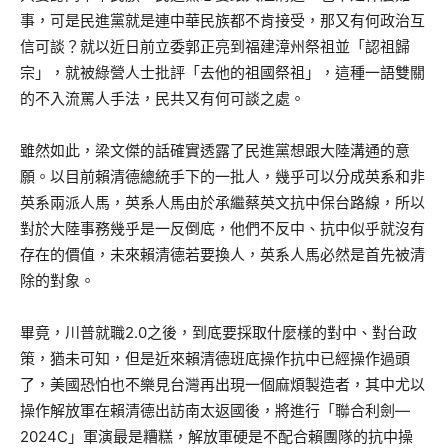
事，可是民進黨就是連中華民族都不肯接受，那又有何政治互
信可談？就以近日前立委郭正亮到福建漳州祭祖並「認祖歸
宗」，就被綠營人士批評「去他的祖國祭祖」，這種一語雙關
的不入流罵人手法，民共又有何可談之處。
雖然如此，梁文傑的話確實透露了民進黨想跟大陸溝通的意
願。以目前賴清德總統手下的一批人，幾乎可以分成英系和非
英系兩派人馬，英系人馬由於承繼蔡英文抗中保台路線，所以
對於大陸事務幾乎是一反倒底，他們不反中、抗中似乎就沒有
存在的價值，未來賴清德若要換人，英系人馬必然是首先被清
除的對象。
畢竟，川普就職2.0之後，到底要採取什麼樣的對中、對台政
策，猶未可知，但是近來賴清德班底操作抗中已經操作過頭
了，美國恐怕也不樂見台灣再出現一個麻煩製造者，其中尤以
操作解放軍在賴清德出訪南太返國後，將進行「聯合利劍—
2024C」軍演最是糟糕，解放軍硬是不配合賴團隊的抗中操