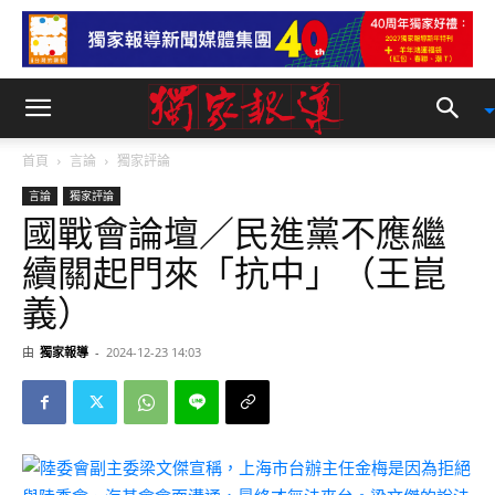
首頁
言論
獨家評論
言論
獨家評論
國戰會論壇／民進黨不應繼
續關起門來「抗中」（王崑
義）
由
獨家報導
-
2024-12-23 14:03