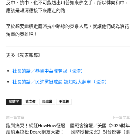
反中、抗中，也不可能超出川普如來佛之手，所以轉向和中，
應該是賴清德接下來應走的路。
至於想要繼續走鷹派抗中路線的英系人馬，就讓他們成為浪花
淘盡的英雄吧！
更多《獨家報導》
社長的話／恭賀中華隊奪冠（張淯）
社長的話／民進黨挺戒嚴 認知戰大翻車（張淯）
關鍵字
梁文傑
民進黨
王崑義
前一篇文章
下一篇文章
跑到痛哭！網紅HowHow征服
國戰會論壇／美國《2025財年
紐約馬拉松 Dcard網友大讚：
國防授權法案》對台影響（張