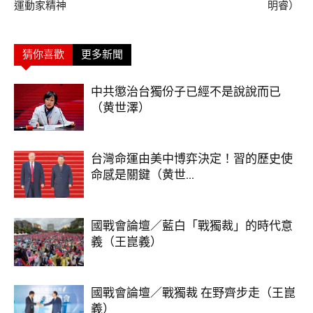
運動家精神
明睿）
猜你喜歡
更多新聞
中共懲治台獨份子已經不是說說而已
（黄世澤）
台灣命運由美中博弈決定！習的歷史使
命感是關鍵（黄世...
國戰會論壇／藍白「戰獨裁」的時代意
義（王崑義）
國戰會論壇／戰獨裁 在野齊步走（王崑
義）