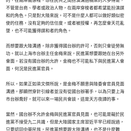
的，在兩岸關係裡，想在民共之間扮演溝通橋梁的人多得是，
不管是台商、學者或政治人物，在兩岸穿梭者都希望能扮演謀
和的角色。只是對大陸來說，可不是什麼人都可以做好類似密
使的任務，沒有足夠的信任度，或者被授權，再怎麼會天花亂
墜，也不可能獲得謀和者的角色。
而想要跟大陸溝通，除非獲得國台辦的許可，否則只會徒勞無
功。就以上海市台辦主任金梅來說，民進黨想要跟她在台另外
會面，若沒有國台辦的允許，金梅也不可能私下與民進黨人會
面，何況是民進黨官員。
所以，如果正如梁文傑所說，是金梅不願意與陸委會官員見面
溝通，那顯然穿針引線者並沒有從國台辦著手，以為只要上海
市台辦喬好，就可以來一場民共會談，這是天方夜譚的事。
當然，國台辦不允許金梅與民進黨官員見面，也可能是礙於民
進黨不接受九二共識，但是大陸國家主席習近平早已經說過，
只要認同中華民族，民進黨想要跟大陸溝通，也不是什麼難