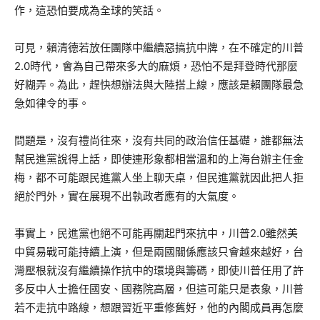
作，這恐怕要成為全球的笑話。
可見，賴清德若放任團隊中繼續惡搞抗中牌，在不確定的川普
2.0時代，會為自己帶來多大的麻煩，恐怕不是拜登時代那麼
好糊弄。為此，趕快想辦法與大陸搭上線，應該是賴團隊最急
急如律令的事。
問題是，沒有禮尚往來，沒有共同的政治信任基礎，誰都無法
幫民進黨說得上話，即使連形象都相當溫和的上海台辦主任金
梅，都不可能跟民進黨人坐上聊天桌，但民進黨就因此把人拒
絕於門外，實在展現不出執政者應有的大氣度。
事實上，民進黨也絕不可能再關起門來抗中，川普2.0雖然美
中貿易戰可能持續上演，但是兩國關係應該只會越來越好，台
灣壓根就沒有繼續操作抗中的環境與籌碼，即使川普任用了許
多反中人士擔任國安、國務院高層，但這可能只是表象，川普
若不走抗中路線，想跟習近平重修舊好，他的內閣成員再怎麼