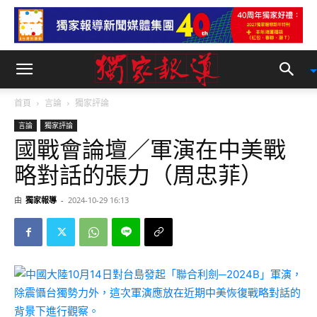
首頁
言論
獨家評論
言論
獨家評論
國戰會論壇／軍演在中美戰
略對話的張力（周忠菲）
由
獨家報導
-
2024-10-29 16:13