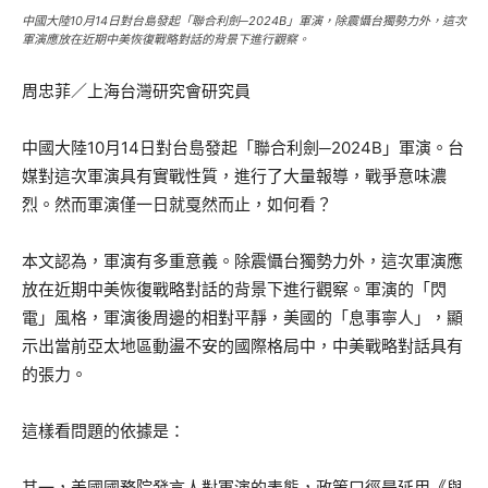
中國大陸10月14日對台島發起「聯合利劍─2024B」軍演，除震懾台獨勢力外，這次
軍演應放在近期中美恢復戰略對話的背景下進行觀察。
周忠菲／上海台灣研究會研究員
中國大陸10月14日對台島發起「聯合利劍─2024B」軍演。台
媒對這次軍演具有實戰性質，進行了大量報導，戰爭意味濃
烈。然而軍演僅一日就戛然而止，如何看？
本文認為，軍演有多重意義。除震懾台獨勢力外，這次軍演應
放在近期中美恢復戰略對話的背景下進行觀察。軍演的「閃
電」風格，軍演後周邊的相對平靜，美國的「息事寧人」，顯
示出當前亞太地區動盪不安的國際格局中，中美戰略對話具有
的張力。
這樣看問題的依據是：
其一，美國國務院發言人對軍演的表態，政策口徑是延用《與