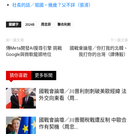
社長的話／祖國，幾歲？父不詳（張淯）
關鍵字
2024B
周忠菲
聯合利劍
前一篇文章
下一篇文章
傳Meta開發AI搜尋引擎 挑戰
國戰會論壇／你打我的北韓、
Google與微軟龍頭地位
我打你的台灣（譚傳毅）
猜你喜歡
更多新聞
國戰會論壇／川普利劍刺破美歐經緯 法
外交向東看（周...
國戰會論壇／川普關稅戰遭反制 中歐合
作有契機（周忠...