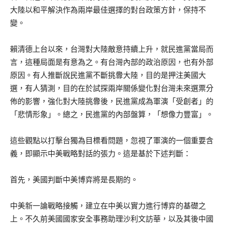
大陸以和平解決作為兩岸最佳選擇的對台政策方針，保持不
變。
賴清德上台以來，台灣對大陸敵意持續上升，就民進黨當局而
言，這種局面是有意為之。有台灣內部的政治原因，也有外部
原因。有人推斷說民進黨不斷挑釁大陸，目的是押注美國大
選，有人猜測，目的在於試探兩岸關係變化對台灣未來選票分
佈的影響，強化對大陸挑釁後，民進黨成為軍演「受創者」的
「悲情形象」。總之，民進黨的內部盤算，「想像力豐富」。
這些觀點以打擊台獨為目標看問題，忽視了軍演的一個重要含
義，即顯示中美戰略對話的張力。這是基於下述判斷：
首先，美國判斷中美博弈將是長期的。
中美新一論戰略接觸，建立在中美以實力進行博弈的基礎之
上。不久前美國國家安全事務助理沙利文訪華，以及其後中國