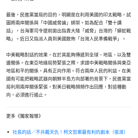
最後，民進黨當局的目的，明顯是在利用美國的印太戰略，試
圖將兩岸關係與「中國威脅論」綁架。如為配合「雙十講
話」，台海軍司令提前拋出指責大陸「威脅」台灣的「蟒蛇戰
略」。近日又指派人員到美國散佈「台灣人民準備戰爭」。
中美戰略對話的效果，在於其能夠傳遞到全球、地區、以及雙
邊關係。在東亞地緣局勢緊張之際，求證中美戰略關係與東亞
地區和平的關係，具有正向作用。符合兩岸人民的利益。在美
國有可能把戰略武器向朝鮮半島方向部署的背景下，民進黨當
局利用兩岸關係緊張，對美日戰略頻頻作出回應，對這種動
向，必須進行遏止。
更多《獨家報導》
社長的話／不共戴天仇！柯文哲案最有利的劇本（張淯）