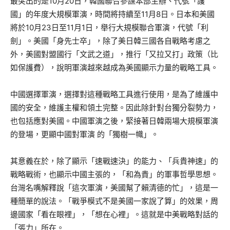
最突出的是10月20日，韓國聯合參謀本部主辦、代號「護
國」的年度大規模軍演，時間將持續至11月8日。日本和美國
將於10月23日至11月1日，舉行大規模聯合軍演，代號「利
劍」。美國「身先士卒」，除了美日韓三國各自戰略考慮之
外，美國對盟國行「文武之道」，推行「又拉又打」政策（比
如保護費），說明軍演越來越成為美國顯示力量的戰略工具。
中國選擇軍演，選擇對這種戰略工具進行使用，是為了維護中
國的安全，維護主權和領土完整。因此除針對台獨分裂勢力，
也包括應對美國。中國軍演之後，緊接著日韓兩場大規模軍演
的登場，更顯中國對軍演 的「獨樹一幟」。
其意義在於，除了顯示「速戰速決」的能力、「兵貴神速」的
戰略戰術，也顯示中國主張的，「和為貴」的軍事哲學思想。
台灣名嘴解釋說「這次軍演，美國幫了賴清德的忙」，這是一
種簡單的說法。「戰爭模式不是美國一家說了算」的效果，周
邊國家「看在眼裡」，「想在心裡」。這就是中美戰略對話的
「張力」所在。