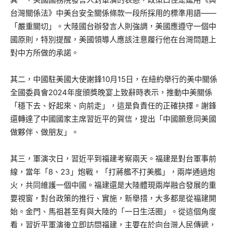
台灣關係法》中美台安全關係條款一段所採用的標準用語——
「嚴重關切」。大陸國台辦發言人則強調，美國應遵守一個中
國原則，特別提醒，美國領導人應該注意履行他在台灣問題上
對中方所做的承諾。
其二，中國駐美國大使謝鋒10月15日，在紐約舉行的美中關係
全國委員會2024年度頒獎晚宴上致辭時表示，推動中美關係
「穩下去、好起來、向前走」，這是負責任的正確抉擇。謝鋒
還轉達了中國國家主席習近平的賀信，提出「中國願意同美國
做夥伴、做朋友」。
其三，軍演次日，習近平到福建考察兩天。福建是對台軍事前
線，當年「8、23」炮戰，「打蔣艦不打美艦」，兩岸通過炮
火，共同維護一個中國。福建還是大陸體現兩岸融合發展的重
要視窗，對台政策的推行、實施，新舉措，大多都是從福建開
始。金門、馬祖甚至有與大陸的「一日生活圈」。從這個角度
看，習近平軍演後立即訪問福建，主要在於向台灣人民傳遞，