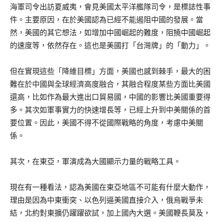
海軍司令出訪夏威夷，會見美國太平洋艦隊司令，是標誌性事
件。主要原因，在於美國認為已經不能遏阻中國的發展。當
然，美國的其它想法，如增加中國崛起的難度，阻撓中國崛起
的速度等，依然存在。這也是美國打「台灣牌」的「動力」。
但在實現這些「降維目標」方面，美國也感到棘手，最大的困
難在於中國與全球經濟高度融合，其融合程度某些方面比美國
還高，比如作為最大進出口貿易國，中國的影響比美國重要得
多。其次如軍事實力的快速增長等，已經上升到中美關係的首
要位置。因此，美國不得不從國際戰略的角度，考慮中美關
係。
其次，在東亞，軍演成為大國顯示力量的戰略工具。
現在有一種看法，認為美國在東亞地區不可能有什麼大動作，
理由是因為中東衝突、以色列逼美國直接介入，俄烏戰爭未
結，北約對東擴仍躍躍欲試，加上國內大選。美國鞭長莫及，