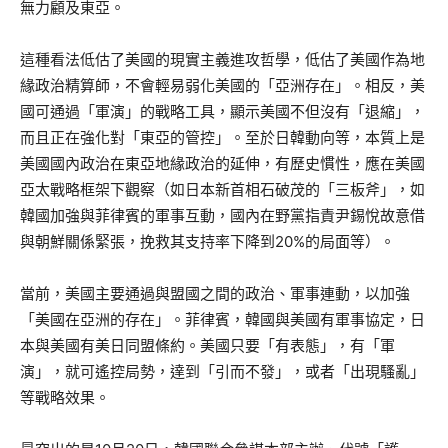
無力顧及東亞。
這種看法低估了美國的現實主義進攻哲學，低估了美國作為地
緣政治精算師，不會輕易弱化美國的「亞洲存在」。相反，美
國可通過「軍演」的戰略工具，顯示美國不但沒有「退縮」，
而且正在強化對「東亞的管控」。至於日韓動向等，本質上是
美國國內政治在東亞地緣政治的延伸，有歷史慣性，應在美國
亞太戰略框架下觀察（如日本新首相石破茂的「三板斧」，如
韓國加強與菲律賓的軍事互動，國內在野黨指責尹錫悅故意借
與朝鮮關係緊張，挽救其支持率下降到20%的局面等）。
當前，美國主要通過與盟國之間的政治、軍事連動，以加強
「美國在亞洲的存在」。菲律賓，韓國與美國有軍事協定，日
本與美國有美日同盟條約。美國只要「有表態」，有「軍
演」，就可遙控局勢，達到「引而不發」，或者「出現騷亂」
等戰略效果。