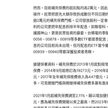
然而，目前補充保費的起扣點均為2萬元，因
操作。民眾把原先大額存款拆成數份不同日期
過2萬元的補充保費門檻。公司發放股利一定
利的公司更把年配息拆除半年配息，如聯發科、
護國神山，更是民眾投資的最愛，台積電的季
0056、00878、00919等多數ETF都
息的公司目前尚未出現，但月配息的ETF當今儼然
00939、00940等都深獲投資者青睞。
據健保署資料，補充保費於2013年1月起對經
保費，2014年9月起修訂為19273元。20
元，2017年全年補充保險費收入為447億元，
多，可見開徵門檻與開徵得補充保費多寡有直
2021年1月起補充保費調至2.11%，藉以增加
元，應為補充保費開徵以來之最高，然2023年健