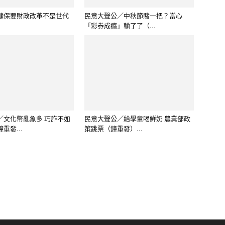
重發...
策跳票（鐘重發）...