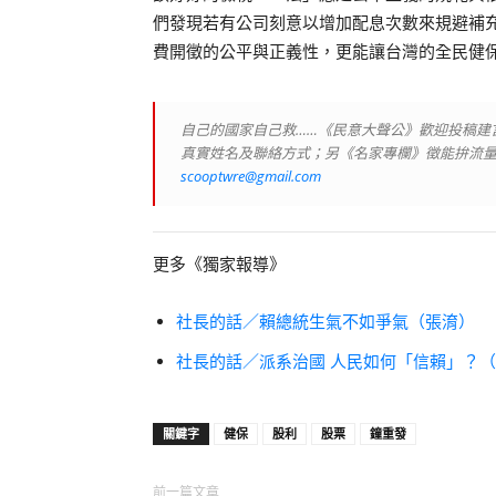
們發現若有公司刻意以增加配息次數來規避補
費開徵的公平與正義性，更能讓台灣的全民健
自己的國家自己救……《民意大聲公》歡迎投稿建
真實姓名及聯絡方式；另《名家專欄》徵能拚流
scooptwre@gmail.com
更多《獨家報導》
社長的話／賴總統生氣不如爭氣（張淯）
社長的話／派系治國 人民如何「信賴」？
關鍵字
健保
股利
股票
鐘重發
前一篇文章