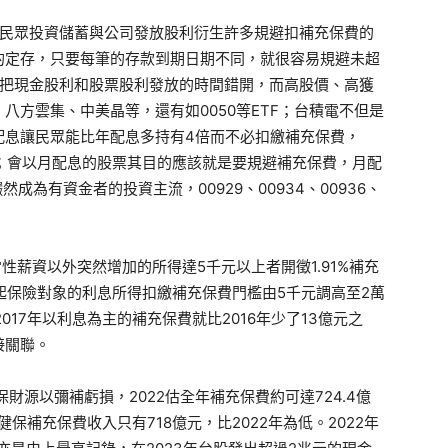
此民眾投資儲蓄與公司發放股利衍生許多規避扣補充保費的
的定存，只要每筆的存款到期日期不同，就很容易規避未超
會把現金股利和股票股利發放的時間錯開，而高股價、高獲
八方雲集、中美晶等，還有如0050等ETF；台積電不但是
配息讓民眾能比年配息多持有4倍而不必扣繳補充保費，
是季配息；會以月配息的股票其目的應該就是要規避補充保費，月配
成為有資金者的投資主流，00929、00934、00936、
常性薪資以外突然增加的所得達5千元以上者開徵1.91%補充
16年起保險對象的利息所得扣繳補充保費門檻由5千元調高至2萬
2017年以利息為主的補充保費就比2016年少了13億元之
接關聯。
健保財源以彌補虧損，2022估全年補充保費約可達724.4億
保補充保費收入只有718億元，比2022年為低。2022年