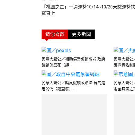
「桃園之星」一週運勢10/14~10/20天蠍運勢
搖直上
猜你喜歡
更多新聞
民意大聲公／補助弱勢愈補愈弱 政府
民意大聲公
錢該怎麼花（鐘...
應採實名制購
民意大聲公／颱風假飄政治味 苦的是
民意大聲公
老闆們（鐘重發）...
兩全其美之策
民意大聲公／中秋烤肉意興闌珊 老百
時事評論／
姓變窮了（鐘重發...
鬥爭
民意大聲公／夜間不要缺電，更不要
民意大聲公