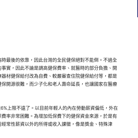
痛時最後的依靠，因此台灣的全民健保絕對不能倒。不過全
的事實，因此不論是調高健保費率、就醫時的部分負擔、開
療器材健保給付改為自費、較嚴審查住院健保給付等，都是
健保開源很難，而少子化和老人壽命延長，也讓國家在醫療
後，已離6%上限不遠了。以目前年輕人的內在勞動薪資偏低，外在
保費率非常困難。為增加低保費下的健保資金來源，於是有
對經常性薪資以外的所得或收入課徵，像是獎金、特殊津