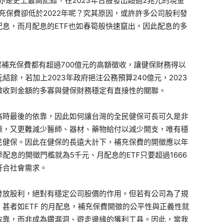
亦是史上最高記錄，在2023年台股發出超過2兆元的現金
充保費卻低於2022年呢？究其原因，或許許多公司股利發
息，而月配息的ETF也如春筍般快速竄出，因此配息的多
健保補充保費都有超過700億元的高額徵收，讓健保財務得以
元結餘，若加上2023年政府挹注公務預算240億元，2023
徵收到金額的多寡與健保財務穩定有直接性的關聯。
痛時最後的依靠，因此如何讓台灣的全民健保可長可久是非
源，又更難減少醫師、器材、藥物給付以減少開支，唯有穩
民健保。因此在健保的長遠大計下，補充保費的開徵應以年
配息的開徵門檻就為5千元、月配息的ETF只要超過1666
符合社會需求。
發放股利，絕對有穩定公司股價的作用。但若有公司為了規
甚者如ETF 的月配息，補充保費開徵的公平性與正義性就
依靠，而非成為鑽漏洞、遊走邊緣的獲利工具。因此，當我