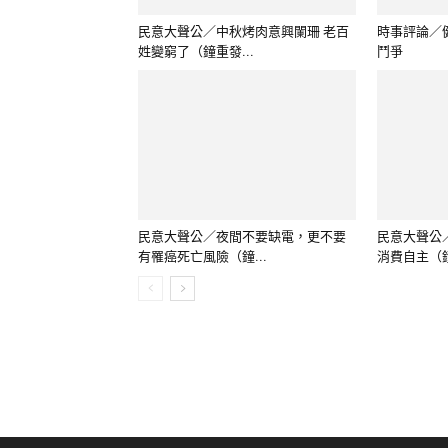
有罹癌死亡風險（鐘...
消費自主（鐘