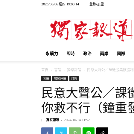
2026/08/06 週四 19:00:14
登錄/加盟
獨
家
報
導
永續力
即時
政治
兩岸
國際
首頁
言論
獨家評論
民意大聲公／課徵股票族股利..
言論
獨家評論
訂閱
民意大聲公／課
你救不行（鐘重
由
獨家報導
-
2024-10-14 11:52