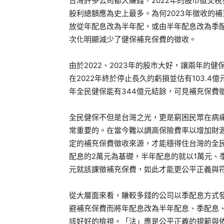
台灣許多公司都大賺錢，2022年的股市徵交稅
股利總額應為史上最多。為何2023年徵收的補
放從年配息改為半年配，或由半年配息改為季配
次化明顯減少了健保補充保費的徵收。
由於2022、2023年的股市大好，讓兩年的
在2022年終於停止長久的虧損並估有103.4億
年全民健保能有344億元結餘，可見補充保費
全民健保不但是台灣之光，更是窮困民眾在病
常重要的。在當今難以調高保險費率以增加財
定的補充保費徵收來源，才能穩得住台灣的全
配息的2萬元為基礎，半年配息的就以1萬元、季
元就該課徵補充保費，如此才能更公平正義與
從大層面來看，賺較多錢的公司以季配息方式
避補充保費而將年配息改為半年配息、季配息、
該好好的檢視。「法」應是公平正義的規範與