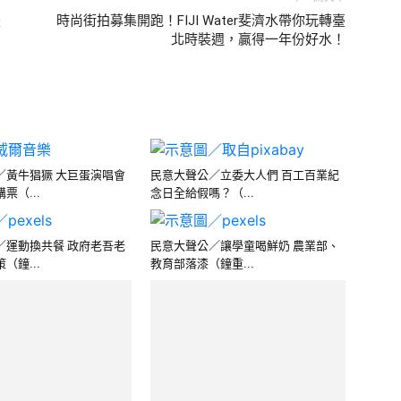
扶
時尚街拍募集開跑！FIJI Water斐濟水帶你玩轉臺
北時裝週，贏得一年份好水！
／黃牛猖獗 大巨蛋演唱會
民意大聲公／立委大人們 百工百業紀
票（...
念日全給假嗎？（...
／運動換共餐 政府老吾老
民意大聲公／讓學童喝鮮奶 農業部、
（鐘...
教育部落漆（鐘重...
健保要財政改革不是世代
民意大聲公／中秋節賭一把？當心
「彩券成癮」輸了了（...
／文化幣亂象多 巧詐不如
民意大聲公／給學童喝鮮奶 農業部政