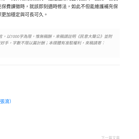
充保費課徵時，就該即刻適時修法，如此不但能維護補充保
保更加穩定與可長可久。
言，以1000字為限，惟無稿酬，來稿請註明《民意大聲公》並附
量好手，字數不限以篇計酬；本媒體有准駁權利，來稿請寄：
（張淯）
下一篇文章