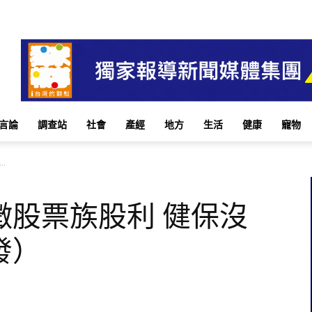
言論
調查站
社會
產經
地方
生活
健康
寵物
.
徵股票族股利 健保沒
發）