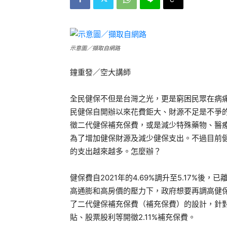
示意圖／擷取自網路
鐘重發／空大講師
全民健保不但是台灣之光，更是窮困民眾在病
民健保自開辦以來花費鉅大、財源不足是不爭
徵二代健保補充保費，或是減少特殊藥物、醫
為了增加健保財源及減少健保支出。不過目前
的支出越來越多。怎麼辦？
健保費自2021年的4.69%調升至5.17%
高通膨和高房價的壓力下，政府想要再調高健
了二代健保補充保費（補充保費）的設計，針
貼、股票股利等開徵2.11%補充保費。