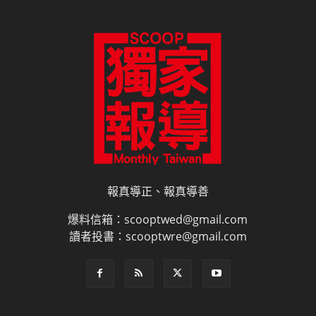
報真導正、報真導善
爆料信箱：scooptwed@gmail.com
讀者投書：scooptwre@gmail.com
電子書訂閱
雜誌平面廣告刊登價目表
網路廣告刊登
隱私權說明
授權申請