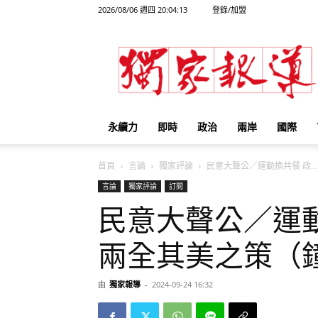
2026/08/06 週四 20:04:13
登錄/加盟
獨
家
報
導
永續力
即時
政治
兩岸
國際
首頁
言論
獨家評論
民意大聲公／運動換共餐 政...
言論
獨家評論
訂閱
民意大聲公／運
兩全其美之策（
由
獨家報導
-
2024-09-24 16:32