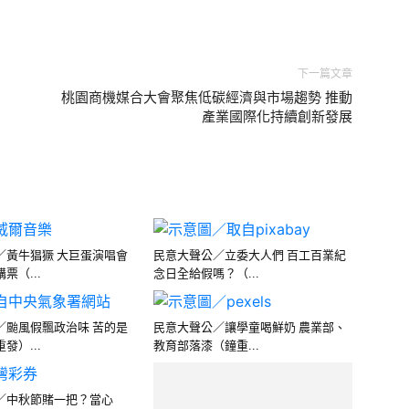
下一篇文章
桃園商機媒合大會聚焦低碳經濟與市場趨勢 推動
產業國際化持續創新發展
／黃牛猖獗 大巨蛋演唱會
民意大聲公／立委大人們 百工百業紀
票（...
念日全給假嗎？（...
／颱風假飄政治味 苦的是
民意大聲公／讓學童喝鮮奶 農業部、
發）...
教育部落漆（鐘重...
／中秋節賭一把？當心
民意大聲公／夜間不要缺電，更不要