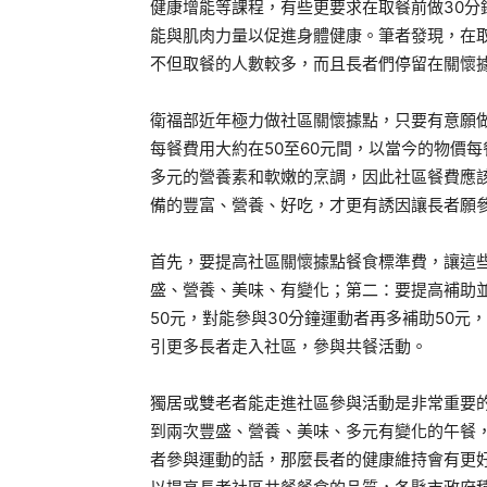
健康增能等課程，有些更要求在取餐前做30
能與肌肉力量以促進身體健康。筆者發現，在
不但取餐的人數較多，而且長者們停留在關懷
衛福部近年極力做社區關懷據點，只要有意願
每餐費用大約在50至60元間，以當今的物價每
多元的營養素和軟嫩的烹調，因此社區餐費應該
備的豐富、營養、好吃，才更有誘因讓長者願
首先，要提高社區關懷據點餐食標準費，讓這
盛、營養、美味、有變化；第二：要提高補助
50元，對能參與30分鐘運動者再多補助50元
引更多長者走入社區，參與共餐活動。
獨居或雙老者能走進社區參與活動是非常重要
到兩次豐盛、營養、美味、多元有變化的午餐
者參與運動的話，那麼長者的健康維持會有更