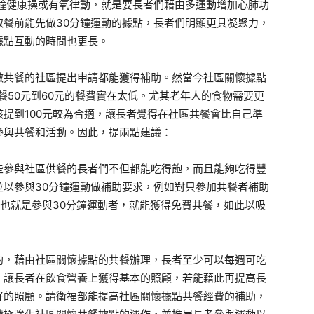
分鐘健康操或有氧律動，就是要長者們藉由多運動增加心肺功
取餐前能先做30分鐘運動的據點，長者們明顯更具凝聚力，
據點互動的時間也更長。
做共餐的社區提出申請都能獲得補助。然當今社區關懷據點
餐50元到60元的餐費實在太低。尤其老年人的食物需要更
提到100元較為合適，讓長者覺得在社區共餐會比自己準
參與共餐和活動。因此，提兩點建議：
些參與社區供餐的長者們不但都能吃得飽，而且能夠吃得豐
並以參與30分鐘運動做補助要求，例如對只參加共餐者補助
，也就是參與30分鐘運動者，就能獲得免費共餐，如此以吸
的，藉由社區關懷據點的共餐辦理，長者至少可以每週可吃
，讓長者在飲食營養上獲得基本的照顧，若能藉此再提高長
好的照顧。請衛福部能提高社區關懷據點共餐經費的補助，