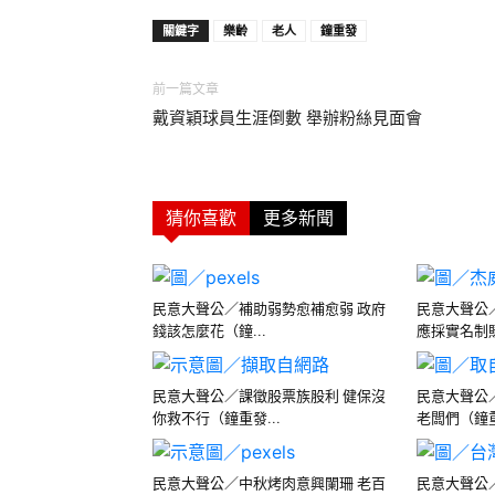
關鍵字
樂齡
老人
鐘重發
前一篇文章
戴資穎球員生涯倒數 舉辦粉絲見面會
猜你喜歡
更多新聞
民意大聲公／補助弱勢愈補愈弱 政府
民意大聲公
錢該怎麼花（鐘...
應採實名制購
民意大聲公／課徵股票族股利 健保沒
民意大聲公
你救不行（鐘重發...
老闆們（鐘重
民意大聲公／中秋烤肉意興闌珊 老百
民意大聲公