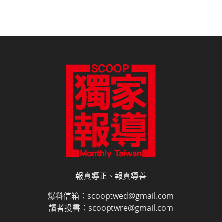
報真導正、報真導善
爆料信箱：scooptwed@gmail.com
讀者投書：scooptwre@gmail.com
電子書訂閱
雜誌平面廣告刊登價目表
網路廣告刊登
隱私權說明
授權申請