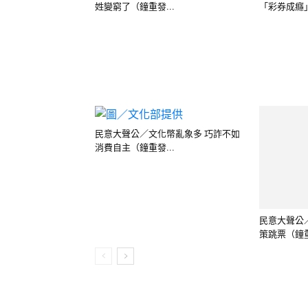
姓變窮了（鐘重發...
「彩券成癮」
民意大聲公／文化幣亂象多 巧詐不如
民意大聲公
消費自主（鐘重發...
策跳票（鐘重