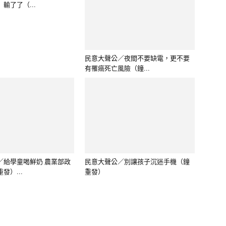
輸了了（...
有罹癌死亡風險（鐘...
／給學童喝鮮奶 農業部政
民意大聲公／別讓孩子沉迷手機（鐘
發）...
重發）