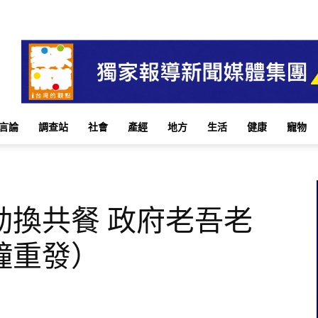
言論
調查站
社會
產經
地方
生活
健康
寵物
動換共餐 政府老吾老
鐘重發）