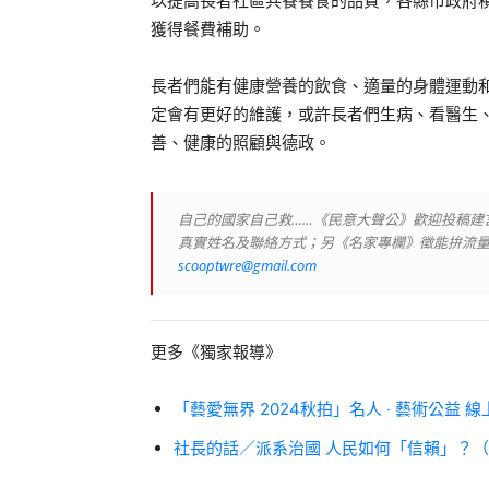
以提高長者社區共餐餐食的品質，各縣市政府
獲得餐費補助。
長者們能有健康營養的飲食、適量的身體運動
定會有更好的維護，或許長者們生病、看醫生
善、健康的照顧與德政。
自己的國家自己救……《民意大聲公》歡迎投稿建
真實姓名及聯絡方式；另《名家專欄》徵能拚流
scooptwre@gmail.com
更多《獨家報導》
「藝愛無界 2024秋拍」名人 ‧ 藝術公益 
社長的話／派系治國 人民如何「信賴」？