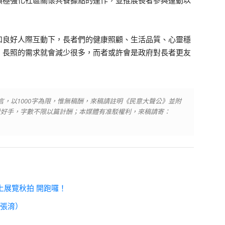
積極強化社區關懷共餐據點的運作，並推展長者參與運動以
和良好人際互動下，長者們的健康照顧、生活品質、心靈穩
、長照的需求就會減少很多，而者或許會是政府對長者更友
言，以1000字為限，惟無稿酬，來稿請註明《民意大聲公》並附
量好手，字數不限以篇計酬；本媒體有准駁權利，來稿請寄：
線上展覽秋拍 開跑囉！
（張淯）