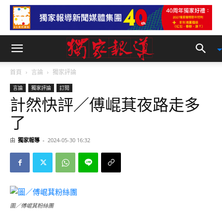
首頁
言論
獨家評論
言論
獨家評論
訂閱
計然快評／傅崐萁夜路走多
了
由
獨家報導
-
2024-05-30 16:32
圖／傅崐萁粉絲團