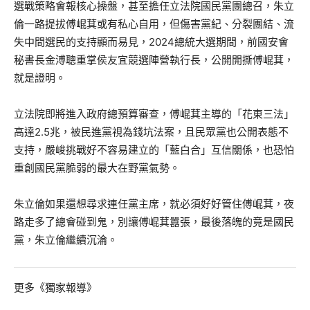
選戰策略會報核心操盤，甚至擔任立法院國民黨團總召，朱立
倫一路提拔傅崐萁或有私心自用，但傷害黨紀、分裂團結、流
失中間選民的支持顯而易見，2024總統大選期間，前國安會
秘書長金溥聰重掌侯友宜競選陣營執行長，公開開撕傅崐萁，
就是證明。
立法院即將進入政府總預算審查，傅崐萁主導的「花東三法」
高達2.5兆，被民進黨視為錢坑法案，且民眾黨也公開表態不
支持，嚴峻挑戰好不容易建立的「藍白合」互信關係，也恐怕
重創國民黨脆弱的最大在野黨氣勢。
朱立倫如果還想尋求連任黨主席，就必須好好管住傅崐萁，夜
路走多了總會碰到鬼，別讓傅崐萁囂張，最後落魄的竟是國民
黨，朱立倫繼續沉淪。
更多《獨家報導》