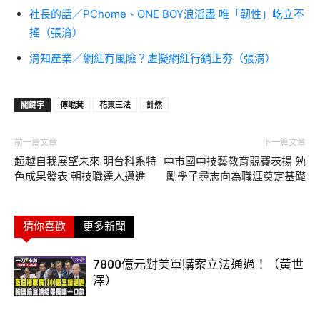
社長的話／PChome、ONE BOY浪滔盡 唯「韌性」屹立不
搖（張淯）
淯知產業／網紅有風險？虛擬網紅行銷正夯（張淯）
關鍵字
傅崐萁
花東三法
計然
前一篇文章
下一篇文章
超越自我展望未來 明台科系特
中市國中技藝教育競賽表揚 勉
色成果發表 朝技職達人邁進
勵學子尋志向為職涯奠定基礎
猜你喜歡
更多新聞
7800億元對美軍購案立法通過！（黃世
澤）