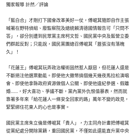
獨家報導 計然／評論
「藍白合」才剛打下國會改革美好一仗，傅崐萁隨即自作主張
喊著在野特偵組、廢監察院及總統賴清德國情報告可「只問不
答」，卻分別遭到民眾黨主席柯文哲、國民黨中央及藍營立委
們群起反對；只能說，國民黨團總召傅崐萁「囂張沒有落魄
久」！
「花蓮王」傅崐萁玩弄政治權術固然惹人厭惡，但花蓮人還是
不斷挹注他選票動能。即使他大撒幣搞個幾天幾夜馬拉松演唱
會、即使他拿縣政府資源做個人公關、即使他違紀參選、假離
婚……，好大喜功、爭議不斷，黨內黨外仇恨值暴表，然而就
靠著多年來「給花蓮人一條安全回家的路」萬年不變的政見，
緊緊綁住花東人的心也是事實。
國民黨主席朱立倫是傅崐萁「貴人」，力主同舟計畫把傅崐萁
從黨紀處分開除黨籍，重回國民黨，不僅如此還能直升黨中央