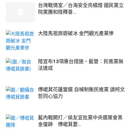
台灣戰情室／台海安全亮橘燈 國民黨立
院黨團和陸釋善...
大陸馬祖旅遊破冰 金門觀光產業慘
陸宣布13項惠台措施，藍營：民進黨無
法達成
傅崐萁花蓮當選 自喊制衡民進黨 請柯文
哲同心協力
藍內戰開打／侯友宜批黨中央選策會黑
金復辟 傅崐萁要...